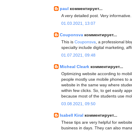
paul
комментирует...
A very detailed post. Very informative
01.03.2021, 13:07
Couponsva
комментирует...
This is
Couponsva
, a professional blo
specialty include digital marketing, a
01.07.2021, 09:48
Micheal Cleark
комментирует...
Optimizing website according to mobil
people mostly use mobile phones to ac
website in the same way where studen
within few clicks. So, to get easily a
because most of the students use mob
03.08.2021, 09:50
Isabell Kiral
комментирует...
These tips are very helpful for websit
business in days. They can also manage