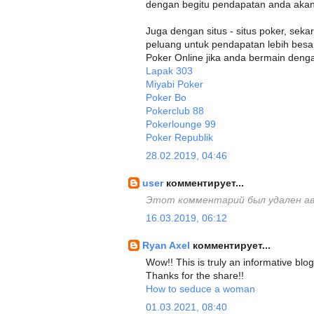
dengan begitu pendapatan anda aka
Juga dengan situs - situs poker, sekar
peluang untuk pendapatan lebih besar
Poker Online jika anda bermain denga
Lapak 303
Miyabi Poker
Poker Bo
Pokerclub 88
Pokerlounge 99
Poker Republik
28.02.2019, 04:46
user
комментирует...
Этот комментарий был удален а
16.03.2019, 06:12
Ryan Axel
комментирует...
Wow!! This is truly an informative blog
Thanks for the share!!
How to seduce a woman
01.03.2021, 08:40