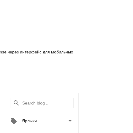
nse
через интерфейс для мобильных

Ярлыки