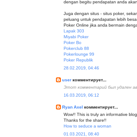
dengan begitu pendapatan anda aka
Juga dengan situs - situs poker, sekar
peluang untuk pendapatan lebih besar
Poker Online jika anda bermain denga
Lapak 303
Miyabi Poker
Poker Bo
Pokerclub 88
Pokerlounge 99
Poker Republik
28.02.2019, 04:46
user
комментирует...
Этот комментарий был удален а
16.03.2019, 06:12
Ryan Axel
комментирует...
Wow!! This is truly an informative blog
Thanks for the share!!
How to seduce a woman
01.03.2021, 08:40