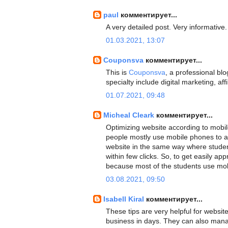
paul
комментирует...
A very detailed post. Very informative
01.03.2021, 13:07
Couponsva
комментирует...
This is
Couponsva
, a professional blo
specialty include digital marketing, a
01.07.2021, 09:48
Micheal Cleark
комментирует...
Optimizing website according to mobil
people mostly use mobile phones to ac
website in the same way where studen
within few clicks. So, to get easily a
because most of the students use mob
03.08.2021, 09:50
Isabell Kiral
комментирует...
These tips are very helpful for websit
business in days. They can also manage