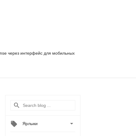
nse
через интерфейс для мобильных

Ярлыки