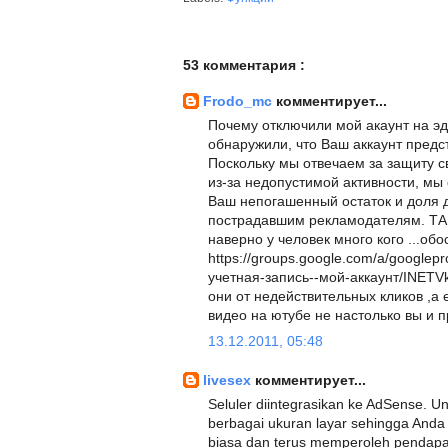
53 комментария :
Frodo_mc
комментирует...
Почему отключили мой акаунт на эд
обнаружили, что Ваш аккаунт предс
Поскольку мы отвечаем за защиту 
из-за недопустимой активности, мы
Ваш непогашенный остаток и доля 
пострадавшим рекламодателям. ТА
наверно у человек много кого ...об
https://groups.google.com/a/googlep
учетная-запись--мой-аккаунт/INETV
они от недействительных кликов ,а 
видео на ютубе не настолько вы и п
13.12.2011, 05:48
livesex
комментирует...
Seluler diintegrasikan ke AdSense. U
berbagai ukuran layar sehingga And
biasa dan terus memperoleh pendapata