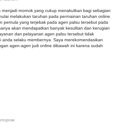
h menjadi momok yang cukup menakutkan bagi sebagian
mulai melakukan taruhan pada permainan taruhan online.
n pemula yang terjebak pada agen palsu tersebut pada
 hanya akan mendapatkan banyak kesulitan dan kerugian
 layanan dan pelayanan agen palsu tersebut tidak
agi anda selaku membernya. Saya merekomendasikan
ngan agen-agen judi online dibawah ini karena sudah
втором.