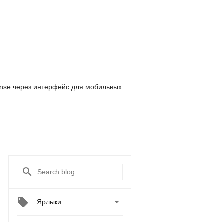
nse
через интерфейс для мобильных

Ярлыки