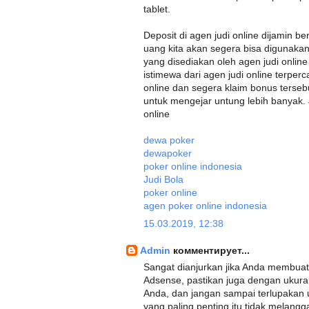
tablet.
Deposit di agen judi online dijamin 
uang kita akan segera bisa digunakan
yang disediakan oleh agen judi onli
istimewa dari agen judi online terper
online dan segera klaim bonus terse
untuk mengejar untung lebih banyak.
online
dewa poker
dewapoker
poker online indonesia
Judi Bola
poker online
agen poker online indonesia
15.03.2019, 12:38
Admin
комментирует...
Sangat dianjurkan jika Anda membuat
Adsense, pastikan juga dengan ukuran
Anda, dan jangan sampai terlupakan 
yang paling penting itu tidak melangg