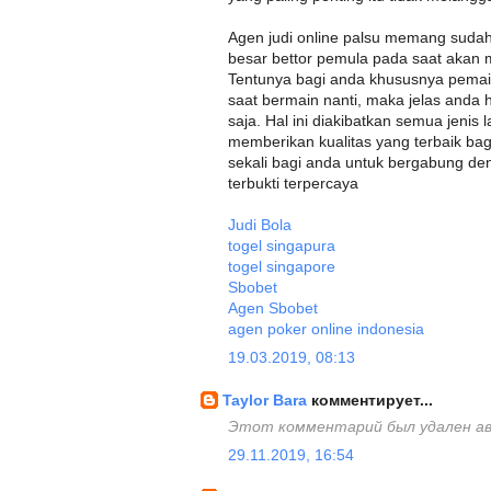
Agen judi online palsu memang suda
besar bettor pemula pada saat akan 
Tentunya bagi anda khususnya pemai
saat bermain nanti, maka jelas anda
saja. Hal ini diakibatkan semua jenis
memberikan kualitas yang terbaik b
sekali bagi anda untuk bergabung de
terbukti terpercaya
Judi Bola
togel singapura
togel singapore
Sbobet
Agen Sbobet
agen poker online indonesia
19.03.2019, 08:13
Taylor Bara
комментирует...
Этот комментарий был удален а
29.11.2019, 16:54