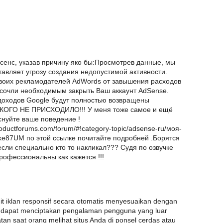
сенс, указав причину яко бы:Просмотрев данные, мы
тавляет угрозу создания недопустимой активности.
своих рекламодателей AdWords от завышения расходов
 сочли необходимым закрыть Ваш аккаунт AdSense.
доходов Google будут полностью возвращены
КОГО НЕ ПРИСХОДИЛО!!! У меня тоже самое и ещё
оснуйте ваше поведение !
roductforums.com/forum/#!category-topic/adsense-ru/моя-
ke87UM по этой ссылке почитайте подробней .Борятся
если специально кто то накликал??? Судя по озвучке
рофессиональны как кажется !!!
nit iklan responsif secara otomatis menyesuaikan dengan
a dapat menciptakan pengalaman pengguna yang luar
n saat orang melihat situs Anda di ponsel cerdas atau