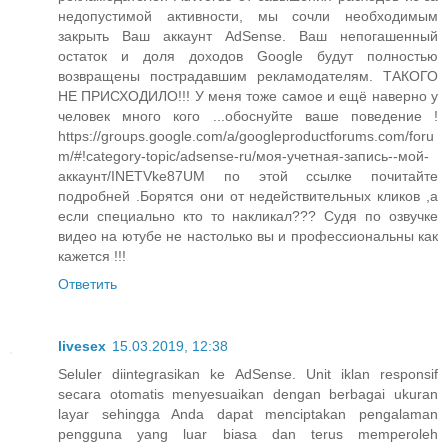
недопустимой активности, мы сочли необходимым
закрыть Ваш аккаунт AdSense. Ваш непогашенный
остаток и доля доходов Google будут полностью
возвращены пострадавшим рекламодателям. ТАКОГО
НЕ ПРИСХОДИЛО!!! У меня тоже самое и ещё наверно у
человек много кого ...обоснуйте ваше поведение !
https://groups.google.com/a/googleproductforums.com/foru
m/#!category-topic/adsense-ru/моя-учетная-запись--мой-
аккаунт/INETVke87UM по этой ссылке почитайте
подробней .Борятся они от недействительных кликов ,а
если специально кто то накликал??? Судя по озвучке
видео на ютубе не настолько вы и профессиональны как
кажется !!!
Ответить
livesex
15.03.2019, 12:38
Seluler diintegrasikan ke AdSense. Unit iklan responsif
secara otomatis menyesuaikan dengan berbagai ukuran
layar sehingga Anda dapat menciptakan pengalaman
pengguna yang luar biasa dan terus memperoleh