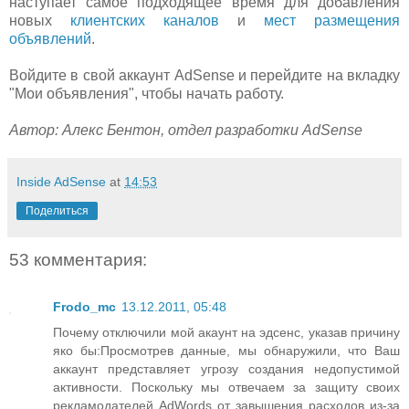
наступает самое подходящее время для добавления
новых
клиентских каналов
и
мест размещения
объявлений
.
Войдите в свой аккаунт AdSense и перейдите на вкладку
"Мои объявления", чтобы начать работу.
Автор: Алекс Бентон, отдел разработки AdSense
Inside AdSense
at
14:53
Поделиться
53 комментария:
Frodo_mc
13.12.2011, 05:48
Почему отключили мой акаунт на эдсенс, указав причину
яко бы:Просмотрев данные, мы обнаружили, что Ваш
аккаунт представляет угрозу создания недопустимой
активности. Поскольку мы отвечаем за защиту своих
рекламодателей AdWords от завышения расходов из-за