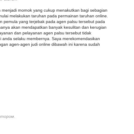
h menjadi momok yang cukup menakutkan bagi sebagian
mulai melakukan taruhan pada permainan taruhan online.
n pemula yang terjebak pada agen palsu tersebut pada
 hanya akan mendapatkan banyak kesulitan dan kerugian
 layanan dan pelayanan agen palsu tersebut tidak
agi anda selaku membernya. Saya merekomendasikan
ngan agen-agen judi online dibawah ini karena sudah
втором.