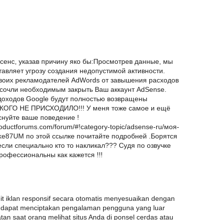
сенс, указав причину яко бы:Просмотрев данные, мы
тавляет угрозу создания недопустимой активности.
своих рекламодателей AdWords от завышения расходов
 сочли необходимым закрыть Ваш аккаунт AdSense.
доходов Google будут полностью возвращены
КОГО НЕ ПРИСХОДИЛО!!! У меня тоже самое и ещё
оснуйте ваше поведение !
roductforums.com/forum/#!category-topic/adsense-ru/моя-
ke87UM по этой ссылке почитайте подробней .Борятся
если специально кто то накликал??? Судя по озвучке
рофессиональны как кажется !!!
nit iklan responsif secara otomatis menyesuaikan dengan
a dapat menciptakan pengalaman pengguna yang luar
n saat orang melihat situs Anda di ponsel cerdas atau