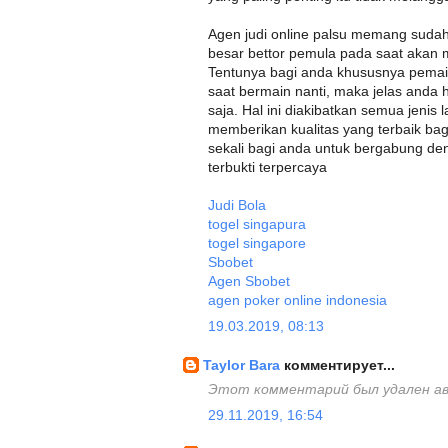
Agen judi online palsu memang suda
besar bettor pemula pada saat akan 
Tentunya bagi anda khususnya pemai
saat bermain nanti, maka jelas anda
saja. Hal ini diakibatkan semua jenis
memberikan kualitas yang terbaik b
sekali bagi anda untuk bergabung de
terbukti terpercaya
Judi Bola
togel singapura
togel singapore
Sbobet
Agen Sbobet
agen poker online indonesia
19.03.2019, 08:13
Taylor Bara
комментирует...
Этот комментарий был удален а
29.11.2019, 16:54