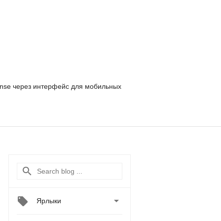
nse
через интерфейс для мобильных

Ярлыки