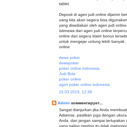
tablet.
Deposit di agen judi online dijamin 
uang kita akan segera bisa digunakan
yang disediakan oleh agen judi onli
istimewa dari agen judi online terper
online dan segera klaim bonus terse
untuk mengejar untung lebih banyak.
online
dewa poker
dewapoker
poker online indonesia
Judi Bola
poker online
agen poker online indonesia
15.03.2019, 12:38
Admin
комментирует...
Sangat dianjurkan jika Anda membuat
Adsense, pastikan juga dengan ukuran
Anda, dan jangan sampai terlupakan 
yang paling penting itu tidak melangg