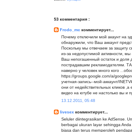
53 комментария :
Frodo_mc
комментирует...
Почему отключили мой акаунт на эд
обнаружили, что Ваш аккаунт предс
Поскольку мы отвечаем за защиту 
из-за недопустимой активности, мы
Ваш непогашенный остаток и доля 
пострадавшим рекламодателям. ТА
наверно у человек много кого ...об
https://groups.google.com/a/googlep
учетная-запись--мой-аккаунт/INETV
они от недействительных кликов ,а 
видео на ютубе не настолько вы и п
13.12.2011, 05:48
livesex
комментирует...
Seluler diintegrasikan ke AdSense. U
berbagai ukuran layar sehingga And
biasa dan terus memperoleh pendapata