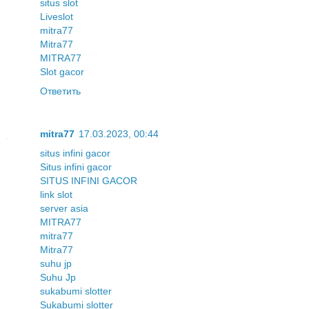
situs slot
Liveslot
mitra77
Mitra77
MITRA77
Slot gacor
Ответить
mitra77
17.03.2023, 00:44
situs infini gacor
Situs infini gacor
SITUS INFINI GACOR
link slot
server asia
MITRA77
mitra77
Mitra77
suhu jp
Suhu Jp
sukabumi slotter
Sukabumi slotter