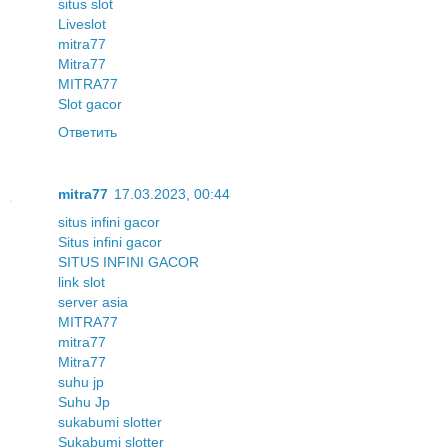
situs slot
Liveslot
mitra77
Mitra77
MITRA77
Slot gacor
Ответить
mitra77
17.03.2023, 00:44
situs infini gacor
Situs infini gacor
SITUS INFINI GACOR
link slot
server asia
MITRA77
mitra77
Mitra77
suhu jp
Suhu Jp
sukabumi slotter
Sukabumi slotter