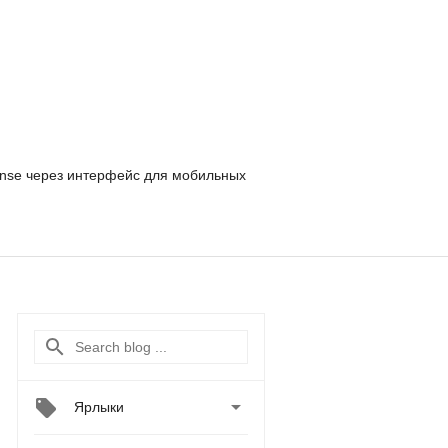
nse
через интерфейс для мобильных

Ярлыки