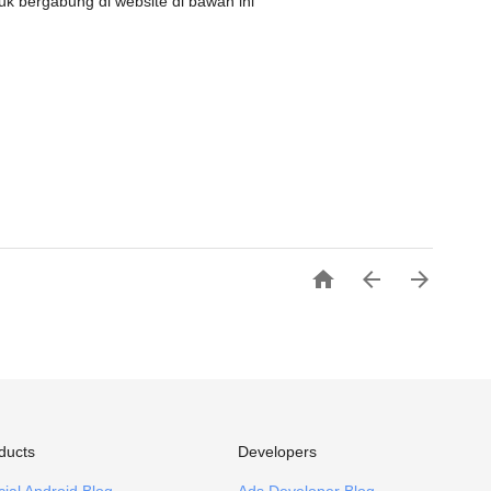
k bergabung di website di bawah ini



ducts
Developers