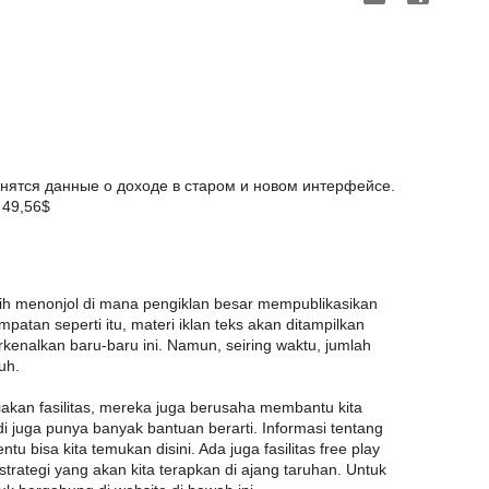
нятся данные о доходе в старом и новом интерфейсе.
 49,56$
lebih menonjol di mana pengiklan besar mempublikasikan
atan seperti itu, materi iklan teks akan ditampilkan
erkenalkan baru-baru ini. Namun, seiring waktu, jumlah
uh.
iakan fasilitas, mereka juga berusaha membantu kita
i juga punya banyak bantuan berarti. Informasi tentang
tu bisa kita temukan disini. Ada juga fasilitas free play
strategi yang akan kita terapkan di ajang taruhan. Untuk