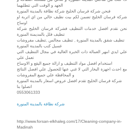
الجهد و الوقت التي تتطلبهما
فنحن شركة فرسان الخليج شركة نظافة بالمدينة المنورة
شركة فرسان الخليج تضمن لكم بيت نظيف خالي من اي اتربة او
اوساخ
نحن نقدم افضل خدمات التنظيف فشركة فرسان الخليج شركة
تنظيف فلل بالمديمنة المنورة
تنظيف شقق بالمدينة المنورة , تنظيف مجالس ,تنظيف مفروشات
غسيل كنب بالمدينة المنورة
علي ايدي امهر العمالة ذات الخبرة العالية في مجال التنظيف التي
تعمل علي
استخدام افضل مواد التنظيف و ازالة جميع اليقع و الاوساخ
مع احدث اجهزة البخار التي لا غني عنها للحصول علي افضل النتائج
و المحافظة علي جميع المفروشات
شركة فرسان الخليج تقدم افضل عروض اسعار بالمدينة المنورة
اتصلوا بنا
0553061333
شركة نظافة بالمدينة المنورة
http://www.forsan-elkhaleg.com/17/Cleaning-company-in-
Madinah