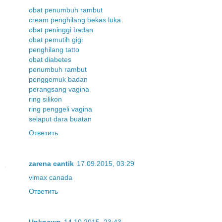
obat penumbuh rambut
cream penghilang bekas luka
obat peninggi badan
obat pemutih gigi
penghilang tatto
obat diabetes
penumbuh rambut
penggemuk badan
perangsang vagina
ring silikon
ring penggeli vagina
selaput dara buatan
Ответить
zarena cantik
17.09.2015, 03:29
vimax canada
Ответить
Unknown
14.10.2015, 23:43