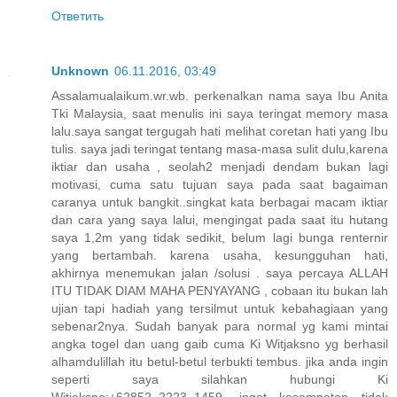
Ответить
Unknown
06.11.2016, 03:49
Assalamualaikum.wr.wb. perkenalkan nama saya Ibu Anita
Tki Malaysia, saat menulis ini saya teringat memory masa
lalu.saya sangat tergugah hati melihat coretan hati yang Ibu
tulis. saya jadi teringat tentang masa-masa sulit dulu,karena
iktiar dan usaha , seolah2 menjadi dendam bukan lagi
motivasi, cuma satu tujuan saya pada saat bagaiman
caranya untuk bangkit..singkat kata berbagai macam iktiar
dan cara yang saya lalui, mengingat pada saat itu hutang
saya 1,2m yang tidak sedikit, belum lagi bunga renternir
yang bertambah. karena usaha, kesungguhan hati,
akhirnya menemukan jalan /solusi . saya percaya ALLAH
ITU TIDAK DIAM MAHA PENYAYANG , cobaan itu bukan lah
ujian tapi hadiah yang tersilmut untuk kebahagiaan yang
sebenar2nya. Sudah banyak para normal yg kami mintai
angka togel dan uang gaib cuma Ki Witjaksno yg berhasil
alhamdulillah itu betul-betul terbukti tembus. jika anda ingin
seperti saya silahkan hubungi Ki
Witjaksno:+62852_2223_1459. ingat kesempatan tidak