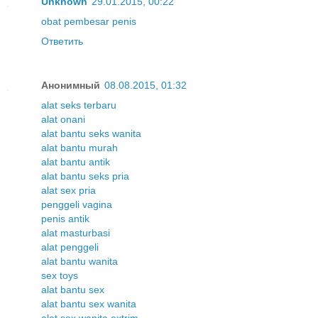
Unknown
29.01.2015, 00:22
obat pembesar penis
Ответить
Анонимный
08.08.2015, 01:32
alat seks terbaru
alat onani
alat bantu seks wanita
alat bantu murah
alat bantu antik
alat bantu seks pria
alat sex pria
penggeli vagina
penis antik
alat masturbasi
alat penggeli
alat bantu wanita
sex toys
alat bantu sex
alat bantu sex wanita
alat sex wanita extrim