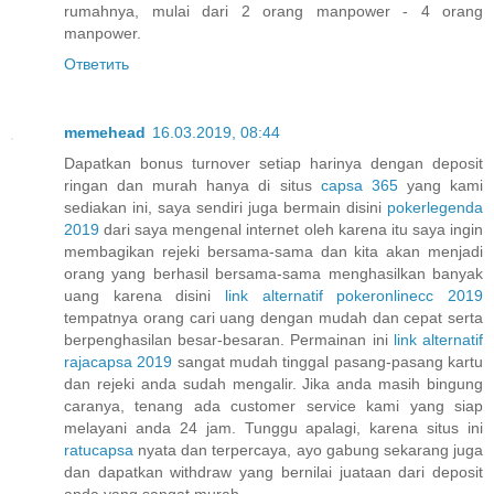
rumahnya, mulai dari 2 orang manpower - 4 orang
manpower.
Ответить
memehead
16.03.2019, 08:44
Dapatkan bonus turnover setiap harinya dengan deposit
ringan dan murah hanya di situs
capsa 365
yang kami
sediakan ini, saya sendiri juga bermain disini
pokerlegenda
2019
dari saya mengenal internet oleh karena itu saya ingin
membagikan rejeki bersama-sama dan kita akan menjadi
orang yang berhasil bersama-sama menghasilkan banyak
uang karena disini
link alternatif pokeronlinecc 2019
tempatnya orang cari uang dengan mudah dan cepat serta
berpenghasilan besar-besaran. Permainan ini
link alternatif
rajacapsa 2019
sangat mudah tinggal pasang-pasang kartu
dan rejeki anda sudah mengalir. Jika anda masih bingung
caranya, tenang ada customer service kami yang siap
melayani anda 24 jam. Tunggu apalagi, karena situs ini
ratucapsa
nyata dan terpercaya, ayo gabung sekarang juga
dan dapatkan withdraw yang bernilai juataan dari deposit
anda yang sangat murah.