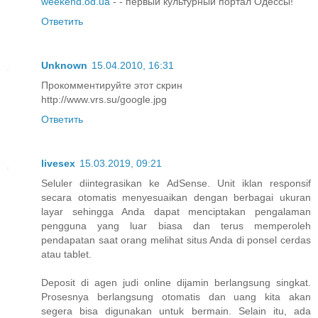
weekend.od.ua
- - первый культурный портал Одессы!
Ответить
Unknown
15.04.2010, 16:31
Прокомментируйте этот скрин
http://www.vrs.su/google.jpg
Ответить
livesex
15.03.2019, 09:21
Seluler diintegrasikan ke AdSense. Unit iklan responsif
secara otomatis menyesuaikan dengan berbagai ukuran
layar sehingga Anda dapat menciptakan pengalaman
pengguna yang luar biasa dan terus memperoleh
pendapatan saat orang melihat situs Anda di ponsel cerdas
atau tablet.
Deposit di agen judi online dijamin berlangsung singkat.
Prosesnya berlangsung otomatis dan uang kita akan
segera bisa digunakan untuk bermain. Selain itu, ada