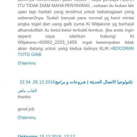
ITU TIDAK DIAM MAHA PENYAYANG , cobaan itu bukan lah
ujian tapi hadiah yang tersilmut untuk kebahagiaan yang
sebenar2nya. Sudah banyak para normal yg kami mintai
angka togel dan uang gaib cuma Ki Witjaksno yg berhasil
alhamdulillah itu betul-betul terbukti tembus. jika anda ingin
seperti saya silahkan hubungi Ki
Witjaksno:+62852_2223_1459. ingat kesempatan tidak
akan datang untuk yang kedua kalinya KLIK->
BOCORAN
TOTO GAIB
Ответить
05.12.2016, 22:34
تكنولوجيا الاتصال الحديثة | شروحات و برامج
العاب ماهر
thanks
good job
Ответить
Unknown
15.12.2016, 12:12