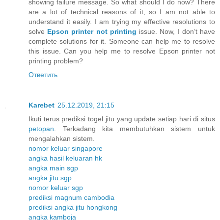
showing failure message. So what should I do now? There
are a lot of technical reasons of it, so I am not able to
understand it easily. I am trying my effective resolutions to
solve
Epson printer not printing
issue. Now, I don’t have
complete solutions for it. Someone can help me to resolve
this issue. Can you help me to resolve Epson printer not
printing problem?
Ответить
Karebet
25.12.2019, 21:15
Ikuti terus prediksi togel jitu yang update setiap hari di situs
petopan
. Terkadang kita membutuhkan sistem untuk
mengalahkan sistem.
nomor keluar singapore
angka hasil keluaran hk
angka main sgp
angka jitu sgp
nomor keluar sgp
prediksi magnum cambodia
prediksi angka jitu hongkong
angka kamboja