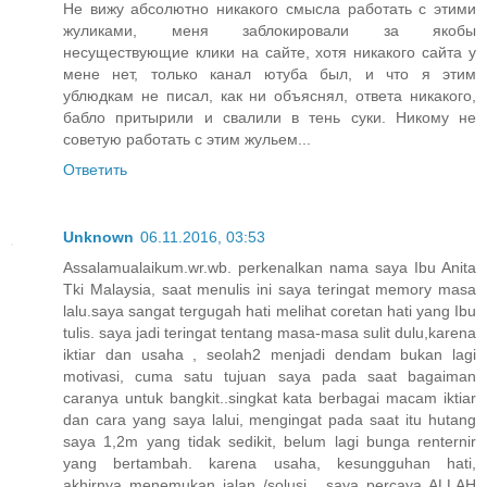
Не вижу абсолютно никакого смысла работать с этими
жуликами, меня заблокировали за якобы
несуществующие клики на сайте, хотя никакого сайта у
мене нет, только канал ютуба был, и что я этим
ублюдкам не писал, как ни объяснял, ответа никакого,
бабло притырили и свалили в тень суки. Никому не
советую работать с этим жульем...
Ответить
Unknown
06.11.2016, 03:53
Assalamualaikum.wr.wb. perkenalkan nama saya Ibu Anita
Tki Malaysia, saat menulis ini saya teringat memory masa
lalu.saya sangat tergugah hati melihat coretan hati yang Ibu
tulis. saya jadi teringat tentang masa-masa sulit dulu,karena
iktiar dan usaha , seolah2 menjadi dendam bukan lagi
motivasi, cuma satu tujuan saya pada saat bagaiman
caranya untuk bangkit..singkat kata berbagai macam iktiar
dan cara yang saya lalui, mengingat pada saat itu hutang
saya 1,2m yang tidak sedikit, belum lagi bunga renternir
yang bertambah. karena usaha, kesungguhan hati,
akhirnya menemukan jalan /solusi . saya percaya ALLAH