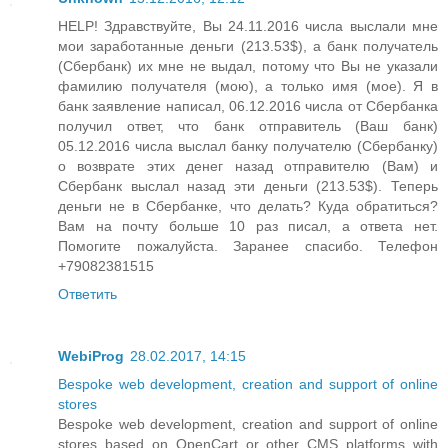
HELP! Здравствуйте, Вы 24.11.2016 числа выслали мне
мои заработанные деньги (213.53$), а банк получатель
(Сбербанк) их мне не выдал, потому что Вы не указали
фамилию получателя (мою), а только имя (мое). Я в
банк заявление написал, 06.12.2016 числа от Сбербанка
получил ответ, что банк отправитель (Ваш банк)
05.12.2016 числа выслал банку получателю (Сбербанку)
о возврате этих денег назад отправителю (Вам) и
Сбербанк выслал назад эти деньги (213.53$). Теперь
деньги не в Сбербанке, что делать? Куда обратиться?
Вам на почту больше 10 раз писал, а ответа нет.
Помогите пожалуйста. Заранее спасибо. Телефон
+79082381515
Ответить
WebiProg
28.02.2017, 14:15
Bespoke web development, creation and support of online
stores
Bespoke web development, creation and support of online
stores based on OpenCart or other CMS platforms with