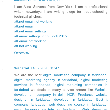
I am Alina Stevens from New York. I am a professional
writer, nowadays I am writing blogs for troubleshooting
technical glitches.
att.net email not working
att.net email
att.net email settings
att email settings for outlook 2016
att email not working
att not working
Ответить
Webstod
14.02.2020, 15:47
We are the best
digital marketing company in faridabad
,
digital marketing agency in faridabad
,
digital marketing
services in faridabad
,
digital marketing companies in
faridabad
we deals in many service arears like
Website
development company in delhi NCR
,
Freelance website
designer in faridabad
,
developer in faridabad
,
Best it
company faridabad
,
web designing course in faridabad
,
web designing institute in faridabad
,
Web developer