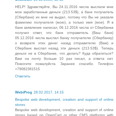
HELP! Здравствуйте, Вы 24.11.2016 числа выслали мне
мои заработанные деньги (213.53$), а банк получатель
(Сбербанк) их мне не выдал, потому что Вы не указали
фамилию получателя (мою), а только имя (мое). Я в
банк заявление написал, 06.12.2016 числа от Сбербанка
получил ответ, что банк отправитель (Ваш банк)
05.12.2016 числа выслал банку получателю (Сбербанку)
о возврате этих денег назад отправителю (Вам) и
Сбербанк выслал назад эти деньги (213.53$). Теперь
деньги не в Сбербанке, что делать? Куда обратиться?
Вам на почту больше 10 раз писал, а ответа нет.
Помогите пожалуйста. Заранее спасибо. Телефон
+79082381515
Ответить
WebiProg
28.02.2017, 14:15
Bespoke web development, creation and support of online
stores
Bespoke web development, creation and support of online
stores based on OpenCart or other CMS platforms with