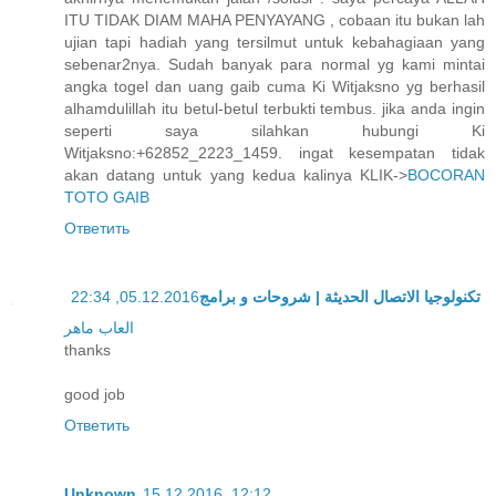
ITU TIDAK DIAM MAHA PENYAYANG , cobaan itu bukan lah
ujian tapi hadiah yang tersilmut untuk kebahagiaan yang
sebenar2nya. Sudah banyak para normal yg kami mintai
angka togel dan uang gaib cuma Ki Witjaksno yg berhasil
alhamdulillah itu betul-betul terbukti tembus. jika anda ingin
seperti saya silahkan hubungi Ki
Witjaksno:+62852_2223_1459. ingat kesempatan tidak
akan datang untuk yang kedua kalinya KLIK->
BOCORAN
TOTO GAIB
Ответить
05.12.2016, 22:34
تكنولوجيا الاتصال الحديثة | شروحات و برامج
العاب ماهر
thanks
good job
Ответить
Unknown
15.12.2016, 12:12