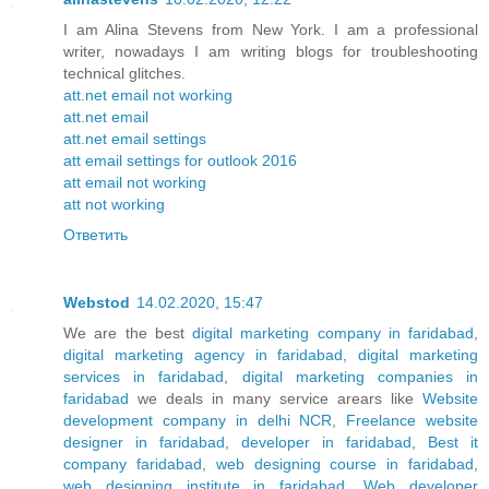
I am Alina Stevens from New York. I am a professional
writer, nowadays I am writing blogs for troubleshooting
technical glitches.
att.net email not working
att.net email
att.net email settings
att email settings for outlook 2016
att email not working
att not working
Ответить
Webstod
14.02.2020, 15:47
We are the best
digital marketing company in faridabad
,
digital marketing agency in faridabad
,
digital marketing
services in faridabad
,
digital marketing companies in
faridabad
we deals in many service arears like
Website
development company in delhi NCR
,
Freelance website
designer in faridabad
,
developer in faridabad
,
Best it
company faridabad
,
web designing course in faridabad
,
web designing institute in faridabad
,
Web developer