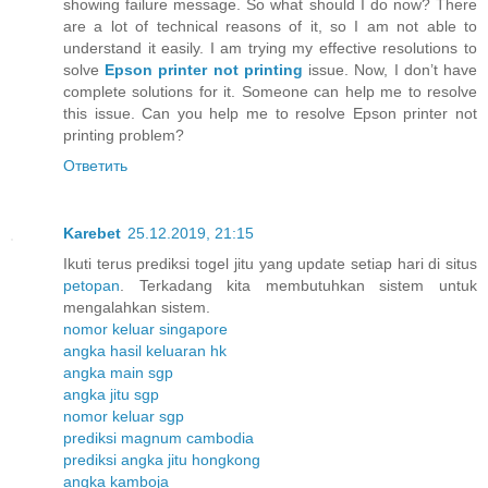
showing failure message. So what should I do now? There
are a lot of technical reasons of it, so I am not able to
understand it easily. I am trying my effective resolutions to
solve
Epson printer not printing
issue. Now, I don’t have
complete solutions for it. Someone can help me to resolve
this issue. Can you help me to resolve Epson printer not
printing problem?
Ответить
Karebet
25.12.2019, 21:15
Ikuti terus prediksi togel jitu yang update setiap hari di situs
petopan
. Terkadang kita membutuhkan sistem untuk
mengalahkan sistem.
nomor keluar singapore
angka hasil keluaran hk
angka main sgp
angka jitu sgp
nomor keluar sgp
prediksi magnum cambodia
prediksi angka jitu hongkong
angka kamboja