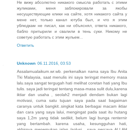
Не вижу абсолютно никакого смысла работать с этими
жуликами, меня заблокировали за якобы
несуществующие клики на сайте, хотя никакого сайта у
мене нет, только канал ютуба был, и что я этим
ублюдкам не писал, как ни объяснял, ответа никакого,
бабло притырили и свалили в тень суки. Никому не
советую работать с этим жульем...
Ответить
Unknown
06.11.2016, 03:53
Assalamualaikum.wr.wb. perkenalkan nama saya Ibu Anita
Tki Malaysia, saat menulis ini saya teringat memory masa
lalu.saya sangat tergugah hati melihat coretan hati yang Ibu
tulis. saya jadi teringat tentang masa-masa sulit dulu,karena
iktiar dan usaha , seolah2 menjadi dendam bukan lagi
motivasi, cuma satu tujuan saya pada saat bagaiman
caranya untuk bangkit..singkat kata berbagai macam iktiar
dan cara yang saya lalui, mengingat pada saat itu hutang
saya 1,2m yang tidak sedikit, belum lagi bunga renternir
yang bertambah. karena usaha, kesungguhan hati,
akhirnya menemukan jalan /solusi . saya percaya ALLAH