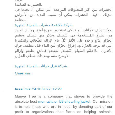
الحشرات السامةا.
الحشرات من أكثر المخلوقات المزعجة التي يمكن أن تجدها في
منزلك ، فهذه الحشرات يمكن أن تسبب العديد من الأمراض
المختلفة.
شركة مكافحة حشرات بالمدينة المنورة
يجبُ تنظيفِ خزّاناتِ الماء لكي تُستخدم بصورةٍ آمنةٍ، وهنالك العديدِ
من الطُّرقِ المُستخدمةِ في التّنظيف ونذكر منها تنظيفِ وتعقيمِ
الخزّانِ مرّةٍ واحدة على الأقلِ كُلّ عامٍ؛ لإزالةِ الطّحالبِ والبكتيريا
التي قد توجد بالخزّاناتِ. إفراغِ الخزّانِ من الماءِ قبل تنظيفه. فركِ
الجُدرانِ الدّاخليّةِ السّهلةِ التّنظيفِ بقطعةِ قماشٍ نظيفةٍ وإزالةِ
الأوساخِ منه، وبعد ذلك شطفِ الخزّانِ.
شركة عزل خزانات بالمدينة المنورة
Ответить
lussi mia
24.10.2022, 12:27
Mauve Tree is a company that strives to provide the
absolute best
men aviator b3 shearling jacket
. Our mission
is to help those who are in need, by donating part of our
profit to organizations that focus on helping animals,