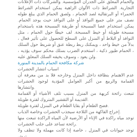
والحمام المعلق على الجدران المؤسسية. والشركات ذات الإعلانات
التجارية. الشرائط ذات الألوان الزاهية يمكن استخدام الشرائط
الحمراء أو البرتقالية لصد الحمام ، ولصق الحمام الذي يبلغ طوله
نصف متر على جميع النوافذ أو على النوافذ حيث يوجد الحمام.
يمكن استخدام عصا المسبحة أو طريقة المسبحة هذه باستخدام
مسبحة طويلة أو خيط المسبحة. لف خيطًا حول الحمام ، مثل
النوافذ أو البلاط أو المنزل على السطح للحصول على تأثير فعال ،
بدلاً من خيط واحد ، ويمكنك ربط ربطة عنق أو شريط حول السلك
، الحمام طيور ذكية ، استخدم الضرب بسلك محكم سوف يؤذيه ،
ولن يعود ، وسوف يخيفه السلك المعلق عليه.
شركة مكافحة الحمام بالمدينة المنورة
اسباب انتشار الحشرات
عدم الاهتمام بنظافة داخل المنزل وخارجه فلا بد من معرفة أن
القمامة والربيع من أكبر العوامل المؤدية لوجود الحشرات
وانتشارها.
تنبعث رائحة كريهة من المنزل بسبب تلف الأشياء أو القمامة
القديمة أو التقشير المتروك لفترة طويلة.
فضح الطعام أو بقايا الطعام في المنزل لفترة طويلة.
إخراج الفاكهة من الثلاجة سيجذب الحشرات وخاصة الذباب.
توجد مياه راكدة في الإناء أو الأرضية لأن المياه الراكدة تنبعث منها
رائحة تساعد على جلب الحشرات.
توجد حيوانات في المنزل ، خاصة إذا كانت مهملة ولا تنظف ولا
ترش