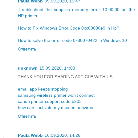
Paula Webb
09.09.2020, 15:47
Troubleshoot the supplies memory error 10.00.00 on the
HP printer
How to Fix Windows Error Code 0xc00000e9 in Hp?
How to solve the error code 0x80070422 in Windows 10
Ответить
unknown
15.09.2020, 14:03
THANK YOU FOR SHARING ARTICLE WITH US....
email app keeps stopping
samsung wireless printer won't connect
canon printer support code b203
how can i activate my mcafee antivirus
Ответить
Paula Webb
16.09.2020, 14:26