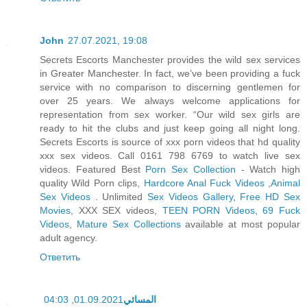
John
27.07.2021, 19:08
Secrets Escorts Manchester provides the wild sex services
in Greater Manchester. In fact, we’ve been providing a fuck
service with no comparison to discerning gentlemen for
over 25 years. We always welcome applications for
representation from sex worker. “Our wild sex girls are
ready to hit the clubs and just keep going all night long.
Secrets Escorts is source of xxx porn videos that hd quality
xxx sex videos. Call 0161 798 6769 to watch live sex
videos. Featured Best
Porn Sex Collection
- Watch high
quality Wild Porn clips,
Hardcore Anal Fuck Videos
,
Animal
Sex Videos
. Unlimited
Sex Videos Gallery
,
Free HD Sex
Movies
, XXX SEX videos,
TEEN PORN Videos
,
69 Fuck
Videos
,
Mature Sex Collections
available at most popular
adult agency.
Ответить
01.09.2021, 04:03
المسائي