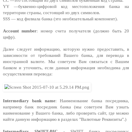
CC —это состоящий из двух символов буквенный код страны.
YY —буквенно-цифровой код местоположения банка на 
территории страны, состоящий из двух символов.  
SSS — код филиала банка (это необязательный компонент). 
Account number
: номер счета получателя (должно быть 20 
цифр).
Далее следует информацию, которую нужно предоставить, в 
зависимости от требований Вашего банка, для перевода в 
иностранной валюте. Мы советуем Вам связаться с Вашим 
банком и уточнить, если данная информация необходима для 
осуществления перевода:
Intermediary bank name
: Наименование банка посредника, 
например банк посрeдник банка (
мы советуем Вам узнать 
наименование у Вашего банка, либо проверить сайт, где можно 
найти данную информацию в разделах "Валютные Реквизиты".)
Intermediary SWIFT-BIC
 - SWIFT 
банка посредника
: 