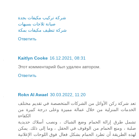
شركة تركيب مكيفات بجدة
صيانة ثلاجات بسيهات
شركة تنظيف مكيفات بمكة
Ответить
Kaitlyn Cooke
16.12.2021, 08:31
Этот комментарий был удален автором.
Ответить
Rokn Al Awael
30.03.2022, 11:20
تعد شركة ركن الأوائل من الشركات المتخصصة في تقديم مختلف
الخدمات المنزلية من خلال عمالة مميزة وعلى درجة كبيرة من
الكفاءة
تشمل طرق إزالة الحمام وضع الشباك ، ونصب أسلاك حديدية
صلبة ، ومنع الحمام من الوقوف في الحقل ، وما إلى ذلك. يمكن
لهذه الطريقة أن تطرد الحمام بشكل فعال فوق اللوحات الإعلانية