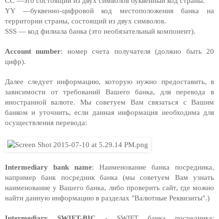
CC —это состоящий из двух символов буквенный код страны.
YY —буквенно-цифровой код местоположения банка на 
территории страны, состоящий из двух символов.  
SSS — код филиала банка (это необязательный компонент). 
Account number
: номер счета получателя (должно быть 20 
цифр).
Далее следует информацию, которую нужно предоставить, в 
зависимости от требований Вашего банка, для перевода в 
иностранной валюте. Мы советуем Вам связаться с Вашим 
банком и уточнить, если данная информация необходима для 
осуществления перевода:
Intermediary bank name
: Наименование банка посредника, 
например банк посрeдник банка (
мы советуем Вам узнать 
наименование у Вашего банка, либо проверить сайт, где можно 
найти данную информацию в разделах "Валютные Реквизиты".)
Intermediary SWIFT-BIC
 - SWIFT 
банка посредника
: 