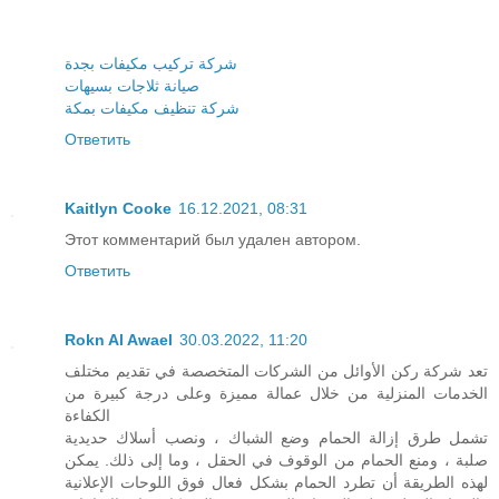
شركة تركيب مكيفات بجدة
صيانة ثلاجات بسيهات
شركة تنظيف مكيفات بمكة
Ответить
Kaitlyn Cooke
16.12.2021, 08:31
Этот комментарий был удален автором.
Ответить
Rokn Al Awael
30.03.2022, 11:20
تعد شركة ركن الأوائل من الشركات المتخصصة في تقديم مختلف
الخدمات المنزلية من خلال عمالة مميزة وعلى درجة كبيرة من
الكفاءة
تشمل طرق إزالة الحمام وضع الشباك ، ونصب أسلاك حديدية
صلبة ، ومنع الحمام من الوقوف في الحقل ، وما إلى ذلك. يمكن
لهذه الطريقة أن تطرد الحمام بشكل فعال فوق اللوحات الإعلانية