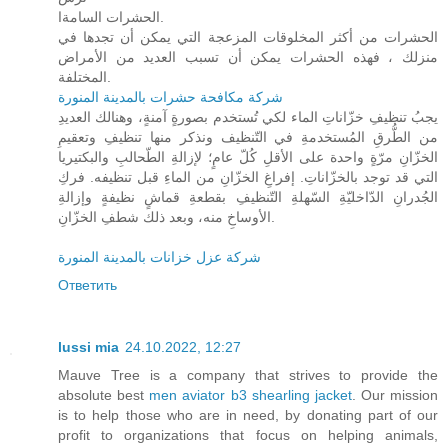
الحشرات السامةا.
الحشرات من أكثر المخلوقات المزعجة التي يمكن أن تجدها في
منزلك ، فهذه الحشرات يمكن أن تسبب العديد من الأمراض
المختلفة.
شركة مكافحة حشرات بالمدينة المنورة
يجبُ تنظيفِ خزّاناتِ الماء لكي تُستخدم بصورةٍ آمنةٍ، وهنالك العديدِ
من الطُّرقِ المُستخدمةِ في التّنظيف ونذكر منها تنظيفِ وتعقيمِ
الخزّانِ مرّةٍ واحدة على الأقلِ كُلّ عامٍ؛ لإزالةِ الطّحالبِ والبكتيريا
التي قد توجد بالخزّاناتِ. إفراغِ الخزّانِ من الماءِ قبل تنظيفه. فركِ
الجُدرانِ الدّاخليّةِ السّهلةِ التّنظيفِ بقطعةِ قماشٍ نظيفةٍ وإزالةِ
الأوساخِ منه، وبعد ذلك شطفِ الخزّانِ.
شركة عزل خزانات بالمدينة المنورة
Ответить
lussi mia
24.10.2022, 12:27
Mauve Tree is a company that strives to provide the
absolute best
men aviator b3 shearling jacket
. Our mission
is to help those who are in need, by donating part of our
profit to organizations that focus on helping animals,