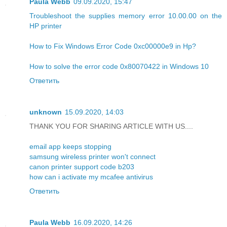
Paula Webb
09.09.2020, 15:47
Troubleshoot the supplies memory error 10.00.00 on the
HP printer
How to Fix Windows Error Code 0xc00000e9 in Hp?
How to solve the error code 0x80070422 in Windows 10
Ответить
unknown
15.09.2020, 14:03
THANK YOU FOR SHARING ARTICLE WITH US....
email app keeps stopping
samsung wireless printer won't connect
canon printer support code b203
how can i activate my mcafee antivirus
Ответить
Paula Webb
16.09.2020, 14:26