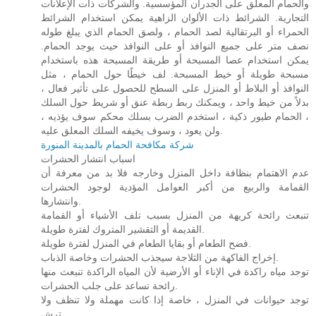
والحمام المعلق على الجدران المؤسسية. والشركات ذات الإعلانات
التجارية. الشرائط ذات الألوان الزاهية يمكن استخدام الشرائط
الحمراء أو البرتقالية لصد الحمام ، ولصق الحمام الذي يبلغ طوله
نصف متر على جميع النوافذ أو على النوافذ حيث يوجد الحمام.
يمكن استخدام عصا المسبحة أو طريقة المسبحة هذه باستخدام
مسبحة طويلة أو خيط المسبحة. لف خيطًا حول الحمام ، مثل
النوافذ أو البلاط أو المنزل على السطح للحصول على تأثير فعال ،
بدلاً من خيط واحد ، ويمكنك ربط ربطة عنق أو شريط حول السلك
، الحمام طيور ذكية ، استخدم الضرب بسلك محكم سوف يؤذيه ،
ولن يعود ، وسوف يخيفه السلك المعلق عليه.
شركة مكافحة الحمام بالمدينة المنورة
اسباب انتشار الحشرات
عدم الاهتمام بنظافة داخل المنزل وخارجه فلا بد من معرفة أن
القمامة والربيع من أكبر العوامل المؤدية لوجود الحشرات
وانتشارها.
تنبعث رائحة كريهة من المنزل بسبب تلف الأشياء أو القمامة
القديمة أو التقشير المتروك لفترة طويلة.
فضح الطعام أو بقايا الطعام في المنزل لفترة طويلة.
إخراج الفاكهة من الثلاجة سيجذب الحشرات وخاصة الذباب.
توجد مياه راكدة في الإناء أو الأرضية لأن المياه الراكدة تنبعث منها
رائحة تساعد على جلب الحشرات.
توجد حيوانات في المنزل ، خاصة إذا كانت مهملة ولا تنظف ولا
ترش