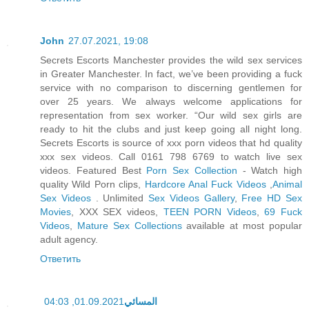
John
27.07.2021, 19:08
Secrets Escorts Manchester provides the wild sex services
in Greater Manchester. In fact, we’ve been providing a fuck
service with no comparison to discerning gentlemen for
over 25 years. We always welcome applications for
representation from sex worker. “Our wild sex girls are
ready to hit the clubs and just keep going all night long.
Secrets Escorts is source of xxx porn videos that hd quality
xxx sex videos. Call 0161 798 6769 to watch live sex
videos. Featured Best
Porn Sex Collection
- Watch high
quality Wild Porn clips,
Hardcore Anal Fuck Videos
,
Animal
Sex Videos
. Unlimited
Sex Videos Gallery
,
Free HD Sex
Movies
, XXX SEX videos,
TEEN PORN Videos
,
69 Fuck
Videos
,
Mature Sex Collections
available at most popular
adult agency.
Ответить
01.09.2021, 04:03
المسائي