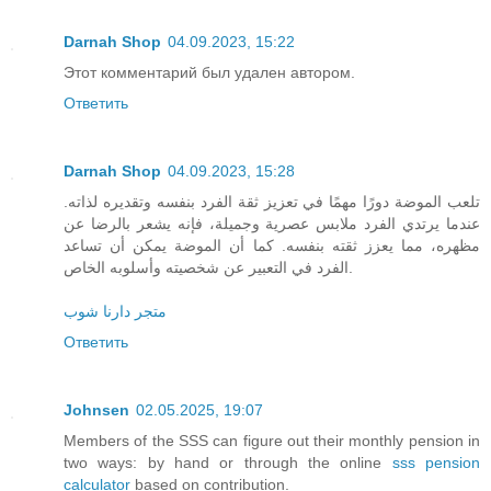
Darnah Shop
04.09.2023, 15:22
Этот комментарий был удален автором.
Ответить
Darnah Shop
04.09.2023, 15:28
تلعب الموضة دورًا مهمًا في تعزيز ثقة الفرد بنفسه وتقديره لذاته.
عندما يرتدي الفرد ملابس عصرية وجميلة، فإنه يشعر بالرضا عن
مظهره، مما يعزز ثقته بنفسه. كما أن الموضة يمكن أن تساعد
الفرد في التعبير عن شخصيته وأسلوبه الخاص.
متجر دارنا شوب
Ответить
Johnsen
02.05.2025, 19:07
Members of the SSS can figure out their monthly pension in
two ways: by hand or through the online
sss pension
calculator
based on contribution.