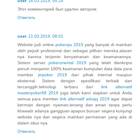
user
16.03.2019, 05:24
Этот комментарий был удален автором.
Ответить
user
21.03.2019, 08:01
Website judi online
pokerqiu 2019
yang banyak di mainkan
oleh pejudi profesional dan sebagai pilihan mereka,alasan
nya karena terjamin kenyamanan dan keamanannya.
Sistem server
pokeroriental 2019
yang telah dienkripsi
penuh menjamin 100% keamanan kumpulan data data para
member
jinpoker 2019
dari pihak internal maupun
eksternal. Sistem dengan spesifikasi terbaik dan
tercanggih.teknologi terbaru dari
link alternatif
masterpoker88 2019
juga telah kami siapkan untuk Anda
semua para member
link alternatif aduqq 2019
agar dapat
bermain dengan nyaman,tenang dan aman tanpa perlu
khawatir adanya gangguan apapun.buruan segera kunjungi
website nya dan segera mainkan permainan yang ada di
dalam situs nya.
Ответить