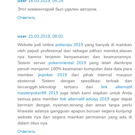
user
16.03.2019, 05:24
Этот комментарий был удален автором.
Ответить
user
21.03.2019, 08:01
Website judi online
pokerqiu 2019
yang banyak di mainkan
oleh pejudi profesional dan sebagai pilihan mereka,alasan
nya karena terjamin kenyamanan dan keamanannya.
Sistem server
pokeroriental 2019
yang telah dienkripsi
penuh menjamin 100% keamanan kumpulan data data para
member
jinpoker 2019
dari pihak internal maupun
eksternal. Sistem dengan spesifikasi terbaik dan
tercanggih.teknologi terbaru dari
link alternatif
masterpoker88 2019
juga telah kami siapkan untuk Anda
semua para member
link alternatif aduqq 2019
agar dapat
bermain dengan nyaman,tenang dan aman tanpa perlu
khawatir adanya gangguan apapun.buruan segera kunjungi
website nya dan segera mainkan permainan yang ada di
dalam situs nya.
Ответить