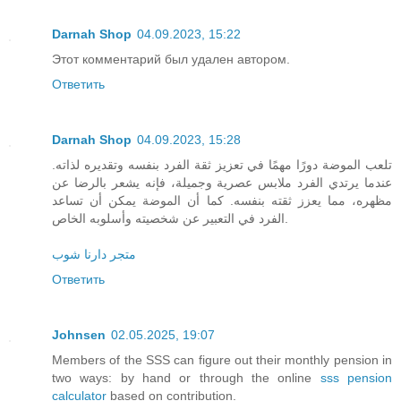
Darnah Shop
04.09.2023, 15:22
Этот комментарий был удален автором.
Ответить
Darnah Shop
04.09.2023, 15:28
تلعب الموضة دورًا مهمًا في تعزيز ثقة الفرد بنفسه وتقديره لذاته.
عندما يرتدي الفرد ملابس عصرية وجميلة، فإنه يشعر بالرضا عن
مظهره، مما يعزز ثقته بنفسه. كما أن الموضة يمكن أن تساعد
الفرد في التعبير عن شخصيته وأسلوبه الخاص.
متجر دارنا شوب
Ответить
Johnsen
02.05.2025, 19:07
Members of the SSS can figure out their monthly pension in
two ways: by hand or through the online
sss pension
calculator
based on contribution.