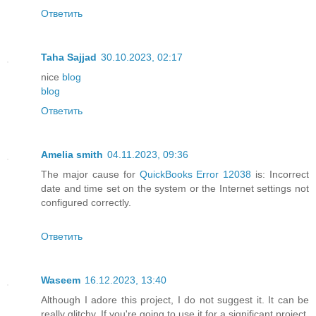
Ответить
Taha Sajjad
30.10.2023, 02:17
nice
blog
blog
Ответить
Amelia smith
04.11.2023, 09:36
The major cause for
QuickBooks Error 12038
is: Incorrect
date and time set on the system or the Internet settings not
configured correctly.
Ответить
Waseem
16.12.2023, 13:40
Although I adore this project, I do not suggest it. It can be
really glitchy. If you're going to use it for a significant project,