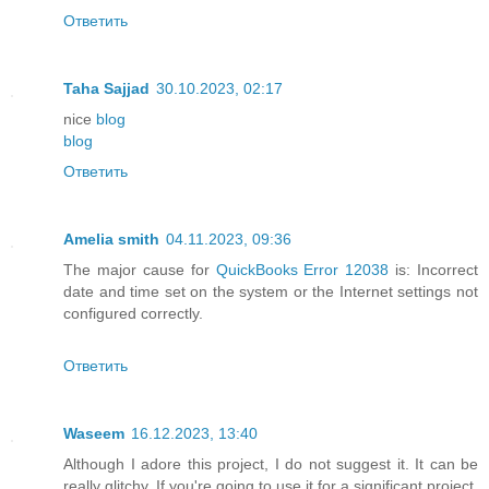
Ответить
Taha Sajjad
30.10.2023, 02:17
nice
blog
blog
Ответить
Amelia smith
04.11.2023, 09:36
The major cause for
QuickBooks Error 12038
is: Incorrect
date and time set on the system or the Internet settings not
configured correctly.
Ответить
Waseem
16.12.2023, 13:40
Although I adore this project, I do not suggest it. It can be
really glitchy. If you're going to use it for a significant project,