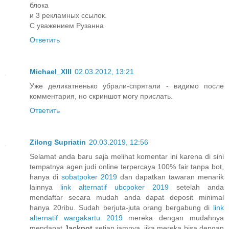
блока
и 3 рекламных ссылок.
С уважением Рузанна
Ответить
Michael_XIII
02.03.2012, 13:21
Уже деликатненько убрали-спрятали - видимо после
комментария, но скриншот могу прислать.
Ответить
Zilong Supriatin
20.03.2019, 12:56
Selamat anda baru saja melihat komentar ini karena di sini
tempatnya agen judi online terpercaya 100% fair tanpa bot,
hanya di
sobatpoker 2019
dan dapatkan tawaran menarik
lainnya
link alternatif ubcpoker 2019
setelah anda
mendaftar secara mudah anda dapat deposit minimal
hanya 20ribu. Sudah berjuta-juta orang bergabung di
link
alternatif wargakartu 2019
mereka dengan mudahnya
mendapat
Jackpot
setiap jamnya, jika mereka bisa dengan