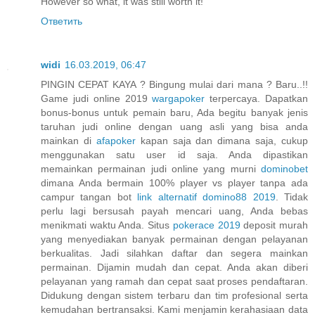
However so what, it was still worth it!
Ответить
widi
16.03.2019, 06:47
PINGIN CEPAT KAYA ? Bingung mulai dari mana ? Baru..!!
Game judi online 2019
wargapoker
terpercaya. Dapatkan
bonus-bonus untuk pemain baru, Ada begitu banyak jenis
taruhan judi online dengan uang asli yang bisa anda
mainkan di
afapoker
kapan saja dan dimana saja, cukup
menggunakan satu user id saja. Anda dipastikan
memainkan permainan judi online yang murni
dominobet
dimana Anda bermain 100% player vs player tanpa ada
campur tangan bot
link alternatif domino88 2019
. Tidak
perlu lagi bersusah payah mencari uang, Anda bebas
menikmati waktu Anda. Situs
pokerace 2019
deposit murah
yang menyediakan banyak permainan dengan pelayanan
berkualitas. Jadi silahkan daftar dan segera mainkan
permainan. Dijamin mudah dan cepat. Anda akan diberi
pelayanan yang ramah dan cepat saat proses pendaftaran.
Didukung dengan sistem terbaru dan tim profesional serta
kemudahan bertransaksi. Kami menjamin kerahasiaan data