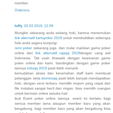
member.
Ответить
luffy
20.03.2019, 12:09
Mungkin sekarang anda sedang hoki, karena menemukan
link alternatif kartupoker 2019
untuk membuktikan seberapa
hoki anda segera kunjungi
remi poker
sekarang juga. dan mulai mainkan game poker
online dari
link alternatif rajaqq 2019
dengan uang asli
Indonesia. Tak usah khawatir dengan keamanan game
poker online dari kami. bandingkan dengan game poker
lainnya
indoqq 2019
pasti lebih menarik
kemudahan akses dan keramahan staff kami membuat
pelanggan setia
dominoqq
pasti lebih banyak mendapatkan
hoki. dengan versi terbaru memiliki respon yang cepat dan
file instalasi sangat kecil dan ringan. bisa memilih ruangan
untuk bermain online sesuka hati.
ikuti Event poker online lainnya. event ini berlaku bagi
semua member lama ataupun member baru yang akan
bergabung, bagi member baru yang akan bergabung bisa