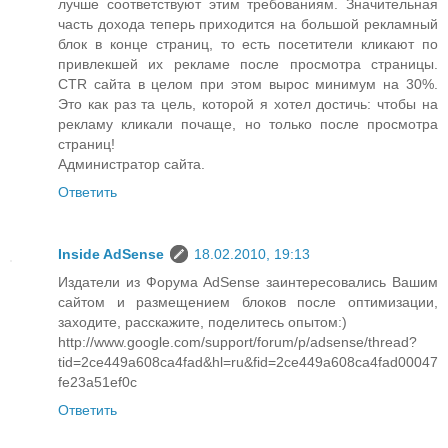
лучше соответствуют этим требованиям. Значительная
часть дохода теперь приходится на большой рекламный
блок в конце страниц, то есть посетители кликают по
привлекшей их рекламе после просмотра страницы.
CTR сайта в целом при этом вырос минимум на 30%.
Это как раз та цель, которой я хотел достичь: чтобы на
рекламу кликали почаще, но только после просмотра
страниц!
Администратор сайта.
Ответить
Inside AdSense
18.02.2010, 19:13
Издатели из Форума AdSense заинтересовались Вашим
сайтом и размещением блоков после оптимизации,
заходите, расскажите, поделитесь опытом:)
http://www.google.com/support/forum/p/adsense/thread?
tid=2ce449a608ca4fad&hl=ru&fid=2ce449a608ca4fad00047
fe23a51ef0c
Ответить