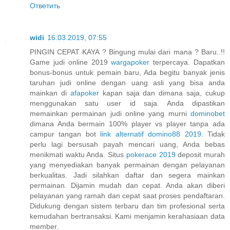
Ответить
widi
16.03.2019, 07:55
PINGIN CEPAT KAYA ? Bingung mulai dari mana ? Baru..!!
Game judi online 2019
wargapoker
terpercaya. Dapatkan
bonus-bonus untuk pemain baru, Ada begitu banyak jenis
taruhan judi online dengan uang asli yang bisa anda
mainkan di
afapoker
kapan saja dan dimana saja, cukup
menggunakan satu user id saja. Anda dipastikan
memainkan permainan judi online yang murni
dominobet
dimana Anda bermain 100% player vs player tanpa ada
campur tangan bot
link alternatif domino88 2019
. Tidak
perlu lagi bersusah payah mencari uang, Anda bebas
menikmati waktu Anda. Situs
pokerace 2019
deposit murah
yang menyediakan banyak permainan dengan pelayanan
berkualitas. Jadi silahkan daftar dan segera mainkan
permainan. Dijamin mudah dan cepat. Anda akan diberi
pelayanan yang ramah dan cepat saat proses pendaftaran.
Didukung dengan sistem terbaru dan tim profesional serta
kemudahan bertransaksi. Kami menjamin kerahasiaan data
member.