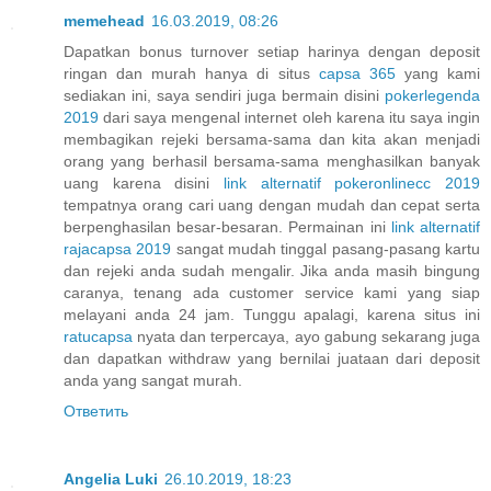
memehead
16.03.2019, 08:26
Dapatkan bonus turnover setiap harinya dengan deposit
ringan dan murah hanya di situs
capsa 365
yang kami
sediakan ini, saya sendiri juga bermain disini
pokerlegenda
2019
dari saya mengenal internet oleh karena itu saya ingin
membagikan rejeki bersama-sama dan kita akan menjadi
orang yang berhasil bersama-sama menghasilkan banyak
uang karena disini
link alternatif pokeronlinecc 2019
tempatnya orang cari uang dengan mudah dan cepat serta
berpenghasilan besar-besaran. Permainan ini
link alternatif
rajacapsa 2019
sangat mudah tinggal pasang-pasang kartu
dan rejeki anda sudah mengalir. Jika anda masih bingung
caranya, tenang ada customer service kami yang siap
melayani anda 24 jam. Tunggu apalagi, karena situs ini
ratucapsa
nyata dan terpercaya, ayo gabung sekarang juga
dan dapatkan withdraw yang bernilai juataan dari deposit
anda yang sangat murah.
Ответить
Angelia Luki
26.10.2019, 18:23