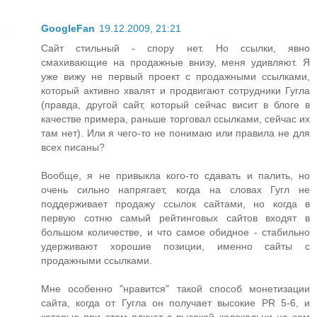
GoogleFan
19.12.2009, 21:21
Сайт стильный - спору нет. Но ссылки, явно
смахивающие на продажные внизу, меня удивляют. Я
уже вижу не первый проект с продажными ссылками,
который активно хвалят и продвигают сотрудники Гугла
(правда, другой сайт, который сейчас висит в блоге в
качестве примера, раньше торговал ссылками, сейчас их
там нет). Или я чего-то не понимаю или правила не для
всех писаны?
Вообще, я не привыкла кого-то сдавать и палить, но
очень сильно напрягает, когда на словах Гугл не
поддерживает продажу ссылок сайтами, но когда в
первую сотню самый рейтинговых сайтов входят в
большом количестве, и что самое обидное - стабильно
удерживают хорошие позиции, именно сайты с
продажными ссылками.
Мне особенно "нравится" такой способ монетизации
сайта, когда от Гугла он получает высокие PR 5-6, и
которые при этом плюют с высокой колокольни на сам