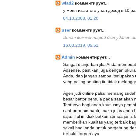
wlad2
комментирует...
у меня иза этого упал доход в 10 ра
04.10.2008, 01:20
user
комментирует...
Этот комментарий был удален а
16.03.2019, 05:51
Admin
комментирует...
Sangat dianjurkan jika Anda membuat
Adsense, pastikan juga dengan ukuran
Anda, dan jangan sampai terlupakan 
yang paling penting itu tidak melangg
Agen judi online palsu memang suda
besar bettor pemula pada saat akan 
Tentunya bagi anda khususnya pemai
saat bermain nanti, maka jelas anda
saja. Hal ini diakibatkan semua jenis
memberikan kualitas yang terbaik b
sekali bagi anda untuk bergabung de
terbukti terpercaya