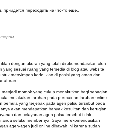
з, прийдется переходить на что-то еще..
втором.
 iklan dengan ukuran yang telah direkomendasikan oleh
 yang sesuai ruang yang tersedia di blog atau website
untuk menyimpan kode iklan di posisi yang aman dan
ar aturan.
h menjadi momok yang cukup menakutkan bagi sebagian
mulai melakukan taruhan pada permainan taruhan online.
n pemula yang terjebak pada agen palsu tersebut pada
 hanya akan mendapatkan banyak kesulitan dan kerugian
 layanan dan pelayanan agen palsu tersebut tidak
agi anda selaku membernya. Saya merekomendasikan
ngan agen-agen judi online dibawah ini karena sudah