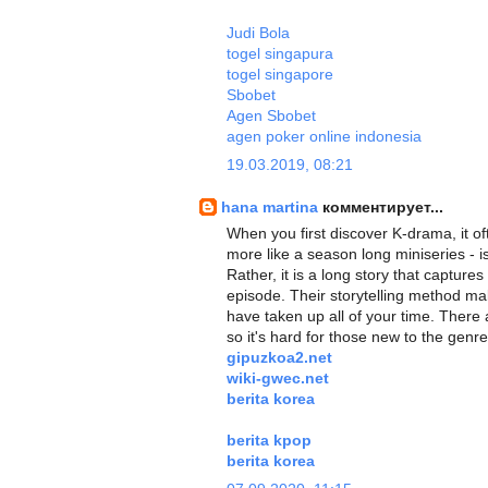
Judi Bola
togel singapura
togel singapore
Sbobet
Agen Sbobet
agen poker online indonesia
19.03.2019, 08:21
hana martina
комментирует...
When you first discover K-drama, it of
more like a season long miniseries - 
Rather, it is a long story that captur
episode. Their storytelling method ma
have taken up all of your time. There
so it's hard for those new to the genr
gipuzkoa2.net
wiki-gwec.net
berita korea
berita kpop
berita korea