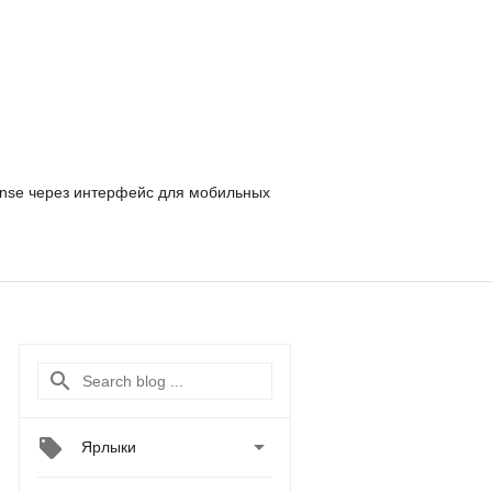
nse
через интерфейс для мобильных

Ярлыки