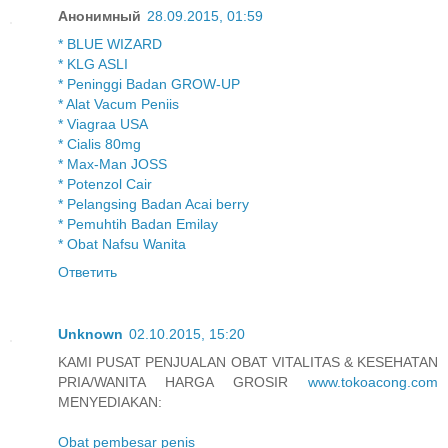
Анонимный
28.09.2015, 01:59
* BLUE WIZARD
* KLG ASLI
* Peninggi Badan GROW-UP
* Alat Vacum Peniis
* Viagraa USA
* Cialis 80mg
* Max-Man JOSS
* Potenzol Cair
* Pelangsing Badan Acai berry
* Pemuhtih Badan Emilay
* Obat Nafsu Wanita
Ответить
Unknown
02.10.2015, 15:20
KAMI PUSAT PENJUALAN OBAT VITALITAS & KESEHATAN
PRIA/WANITA HARGA GROSIR
www.tokoacong.com
MENYEDIAKAN:
Obat pembesar penis