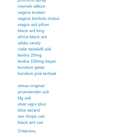
procomil spray
memek silikon
vagina buatan
vagina berbulu mulus
viagra asli pfizer
black ant king
africa black ant
ailida candy
cialis tadalafil asli
levitra 20mg
levitra 100mg bayer
kondom getar
kondom pria terbaik
vimax original
proextender asli
klg asli
obat vigrx plus
blue wizard
sex drops cair
black ant cair
Ответить