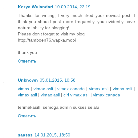
Kezya Wulandari
10.09.2014, 22:19
Thanks for writing, I very much liked your newest post. I
think you should post more frequently. you evidently have
natural ability for blogging!
Please don't forget to visit my blog
http://tamboen76.wapka.mobi
thank you
Ответить
Unknown
05.01.2015, 10:58
vimax
|
vimax asli
|
vimax canada
|
vimax asli
|
vimax asli
|
vimax asli
|
vimax asli
|
ciri vimax asli
|
vimax canada
terimakasih, semoga admin sukses selalu
Ответить
saasss
14.01.2015, 18:50