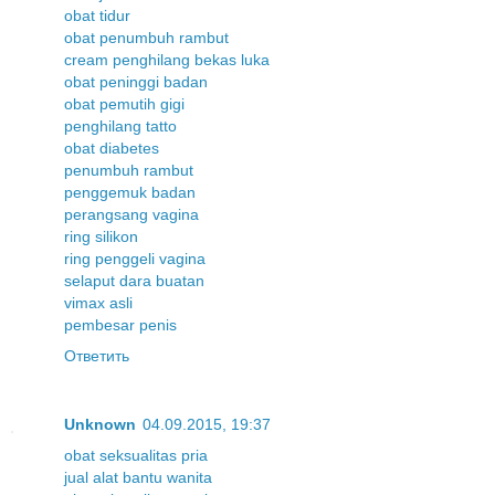
obat tidur
obat penumbuh rambut
cream penghilang bekas luka
obat peninggi badan
obat pemutih gigi
penghilang tatto
obat diabetes
penumbuh rambut
penggemuk badan
perangsang vagina
ring silikon
ring penggeli vagina
selaput dara buatan
vimax asli
pembesar penis
Ответить
Unknown
04.09.2015, 19:37
obat seksualitas pria
jual alat bantu wanita