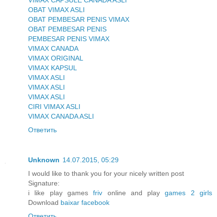
VIMAX CAPSULE CANADA ASLI
OBAT VIMAX ASLI
OBAT PEMBESAR PENIS VIMAX
OBAT PEMBESAR PENIS
PEMBESAR PENIS VIMAX
VIMAX CANADA
VIMAX ORIGINAL
VIMAX KAPSUL
VIMAX ASLI
VIMAX ASLI
VIMAX ASLI
CIRI VIMAX ASLI
VIMAX CANADA ASLI
Ответить
Unknown
14.07.2015, 05:29
I would like to thank you for your nicely written post
Signature:
i like play games
friv
online and play
games 2 girls
Download
baixar facebook
Ответить