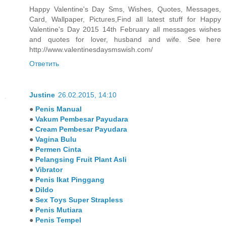
Happy Valentine's Day Sms, Wishes, Quotes, Messages,
Card, Wallpaper, Pictures,Find all latest stuff for Happy
Valentine's Day 2015 14th February all messages wishes
and quotes for lover, husband and wife. See here
http://www.valentinesdaysmswish.com/
Ответить
Justine
26.02.2015, 14:10
●
Penis Manual
●
Vakum Pembesar Payudara
●
Cream Pembesar Payudara
●
Vagina Bulu
●
Permen Cinta
●
Pelangsing Fruit Plant Asli
●
Vibrator
●
Penis Ikat Pinggang
●
Dildo
●
Sex Toys Super Strapless
●
Penis Mutiara
●
Penis Tempel