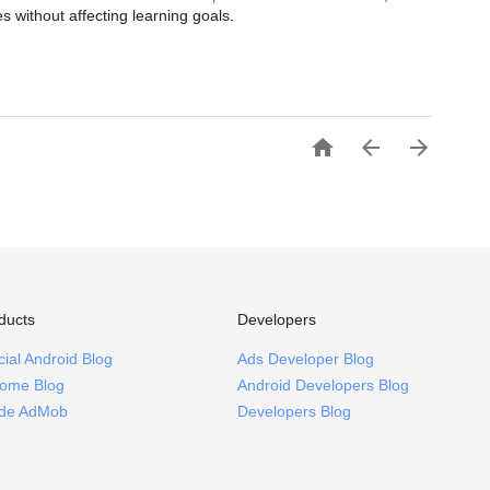
s without affecting learning goals.



ducts
Developers
icial Android Blog
Ads Developer Blog
ome Blog
Android Developers Blog
ide AdMob
Developers Blog