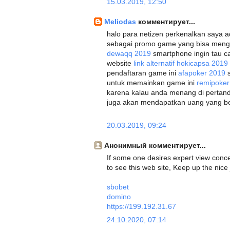
15.03.2019, 12:50
Meliodas
комментирует...
halo para netizen perkenalkan saya a
sebagai promo game yang bisa men
dewaqq 2019
smartphone ingin tau c
website
link alternatif hokicapsa 2019
pendaftaran game ini
afapoker 2019
s
untuk memainkan game ini
remipoker
karena kalau anda menang di pertand
juga akan mendapatkan uang yang berl
20.03.2019, 09:24
Анонимный комментирует...
If some one desires expert view conc
to see this web site, Keep up the nice 
sbobet
domino
https://199.192.31.67
24.10.2020, 07:14