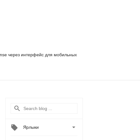
nse
через интерфейс для мобильных

Ярлыки