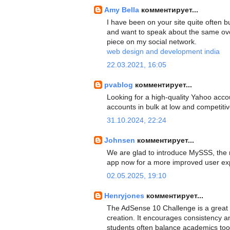
Amy Bella
комментирует...
I have been on your site quite often bu
and want to speak about the same ove
piece on my social network.
web design and development india
22.03.2021, 16:05
pvablog
комментирует...
Looking for a high-quality Yahoo accou
accounts in bulk at low and competiti
31.10.2024, 22:24
Johnsen
комментирует...
We are glad to introduce MySSS, th
app now for a more improved user exp
02.05.2025, 19:10
Henryjones
комментирует...
The AdSense 10 Challenge is a great 
creation. It encourages consistency a
students often balance academics to