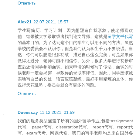
Ответить
Alex21
22.07.2021, 15:57
学生写简历、学习计划，因为想塑造自我形象，使老师喜欢
他，结果被大学录取或者找到论文导师。这就是
留学文书代写
的基本目的。为了达到这个目的学生可以用不同的方法。虽然
学校的委员会不认识你，但是我们认为学生千万不要说谎。当
然，你们可以臆造很多功绩，描述自己这么完美，可是如果你
做得太过分，老师可能不相信你。另外，很多大学进行初步审
查后还请同学参加面试。如果申请的时候写了假话，面试的时
候老师一定会揭穿，导致你的录取率降低。因此，同学应该诚
实地写自己的长处，语言应该凝练，最好不用精炼的文体。你
说得天花乱坠，委员会就会有更多的问题。
Ответить
Dueessay
11.12.2021, 01:59
我们的服务类型涵盖了所有的国外留学作业,包括:assignment
代写、 paper代写、dissertation代写、 report代写、report代
写、exam代考、网课代修。我们的写手老师均是来自国外各