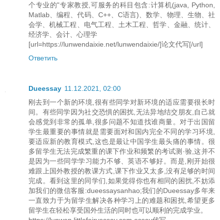
个专业的"专家教授,可服务的科目包含:计算机(java, Python,
Matlab、编程、代码、C++、C语言)、数学、物理、生物、社
会学、机械工程、电气工程、土木工程、哲学、金融、统计、
经济学、会计、心理学
[url=https://lunwendaixie.net/lunwendaixie/]论文代写[/url]
Ответить
Dueessay
11.12.2021, 02:00
刚去到一个新的环境,很有些同学对新环境的适应需要很长时
间。有些同学因为社交恐惧的困扰,无法异地结交朋友,自己就
会感觉到非常的孤单,很多问题不知道找谁商量。对于出国留
学生最重要的事情就是需要面对和国内完全不同的学习环境,
要适应新的教育模式,这也是最让中国学生最头痛的事情。很
多留学生无法完成繁重的课下作业和频繁的考试测·验,这并不
是因为一些同学学习能力不够、英语不够好。而是,刚开始很
难跟上国外教授的教课方式,课下作业又太多,没有足够的时间
完成。看到这里的同学们,如果觉得你也有相同的困扰,不妨添
加我们的微信客服:dueessaysanhao;我们的Dueessay多年来
一直致力于为留学生解决各种学习上的难题和困扰,希望更多
留学生在轻松享受国外生活的同时也可以顺利的完成学业。