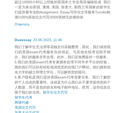
超过10000小时以上经验的英国本土专业母语编辑组成. 我们
一直为来自英国, 澳洲, 美国, 加拿大, 新西兰等国家的留学生
们提供最专业的Assignment, Essay写作论文等服务Turnitin检
测/100%原创论文代写/2000英镑无抄袭担保.
Ответить
Dueessay
23.06.2023, 11:46
我们了解学生无法用零花钱支付高额费用，因此，我们保持我
们的美国exam代考服务负担得起。与其他在线考试助手相
比，我们的服务非常合理。此外，我们还免费提供一些服务。
5.我们的美国exam代考专家拥有处理不同学术平台的经验，
因此他们可以轻松轻松地浏览您的在线门户网站。他们拥有知
名大学的硕士和博士学位，可以解答您的疑问。
6.客户隐私是我们提供美国exam代考首要任务。我们了解您
的个人信息的重要性。这就是为什么我们从不要求提供您的个
人数据，而不是您的姓名和电子邮件地址。然而，这些信息仅
限于我们的当局。
留学生论文代写
留学生代考
网课代修
美国论文代写
加拿大论文代写