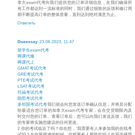
拿大exam代考向我们提供您的订单详细信息，在我们确保所
有工作都达到一流标准的同时，我们通过细致的反馈和修订周
期不断提高订单的整体质量，直到达到绝对满意为止。
Ответить
Dueessay
23.06.2023, 11:47
留学生exam代考
网课代修
网课代上
GMAT考试代考
GRE考试代考
PTE考试代考
LSAT考试代考
托福考试代考
朗思考试代考
多邻国考试代考
我们就会向您发送订单确认信息，并将其分配
给最适合您订单的加拿大exam代考专家，会在交货期限内及
时交付您的订单。查看订单后，您可以向我们发送反馈，我们
的专家将实施您建议的任何更改。
2.你的考试临近了吗？你在想，'我需要有人来参加我的在线考
试吗？在你最艰难的时候，你想要有人帮助你吗？欢迎选择我