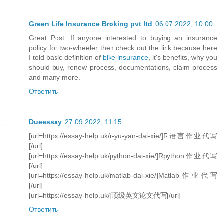
Green Life Insurance Broking pvt ltd
06.07.2022, 10:00
Great Post. If anyone interested to buying an insurance
policy for two-wheeler then check out the link because here
I told basic definition of
bike insurance
, it's benefits, why you
should buy, renew process, documentations, claim process
and many more.
Ответить
Dueessay
27.09.2022, 11:15
[url=https://essay-help.uk/r-yu-yan-dai-xie/]R语言作业代写
[/url]
[url=https://essay-help.uk/python-dai-xie/]Rpython作业代写
[/url]
[url=https://essay-help.uk/matlab-dai-xie/]Matlab作业代写
[/url]
[url=https://essay-help.uk/]顶级英文论文代写[/url]
Ответить