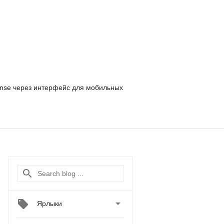
nse
через интерфейс для мобильных

Ярлыки