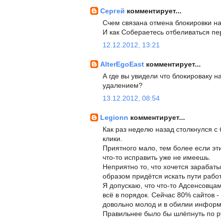
Сергей
комментирует...
Счем связана отмена блокировки на
И как Собераетесь отбеливаться пе
12.12.2012, 13:21
AlterEgoEast
комментирует...
А где вы увидели что блокироваку 
удалением?
13.12.2012, 08:54
Legionn
комментирует...
Как раз неделю назад столкнулся с 
клики.
Приятного мало, тем более если эт
что-то исправить уже не имеешь.
Неприятно то, что хочется зарабат
образом придётся искать пути работ
Я допускаю, что что-то Адсенсовца
всё в порядок. Сейчас 80% сайтов -
довольно молод и в обилии информ
Правильнее было бы шлёпнуть по рук