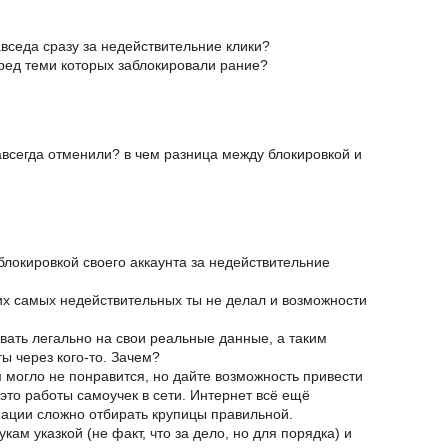
вседа сразу за недействительние клики?
ред теми которых заблокировали рание?
навсегда отменили? в чем разница между блокировкой и
блокировкой своего аккаунта за недействительние
их самых недействительных ты не делал и возможности
ывать легально на свои реальные данные, а таким
ы через кого-то. Зачем?
м могло не понравится, но дайте возможность привести
 это работы самоучек в сети. Интернет всё ещё
ации сложно отбирать крупицы правильной.
ам указкой (не факт, что за дело, но для порядка) и