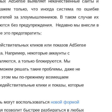
рых AdSense выявляет некачественные сайты и
ажем только, что иногда система по ошибке
ателей за злоумышленников. В таком случае их
яются без предупреждения. Недавно мы внесли в
 это предотвратить:
ействительных кликов или показов AdSense
та
. Например, некоторые аккаунты с
аляются, а только блокируются. Мы
сможем решать такие проблемы, даже не
ри этом мы по-прежнему возмещаем
едействительные клики и показы, которые
рь могут воспользоваться
новой формой
ая позволит
быстрее
разбираться в любых