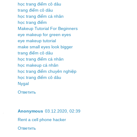
học trang điểm cô dâu
trang điểm cô dâu
học trang điểm cá nhân
học trang điểm
Makeup Tutorial For Beginners
eye makeup for green eyes
eye makeup tutorial
make small eyes look bigger
trang điểm cô dâu
học trang điểm cá nhân
học makeup cá nhân
học trang điểm chuyên nghiệp
học trang điểm cô dâu
Nygal
Ответить
Anonymous
03.12.2020, 02:39
Rent a cell phone hacker
Ответить