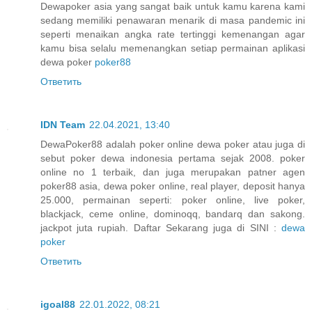
Dewapoker asia yang sangat baik untuk kamu karena kami
sedang memiliki penawaran menarik di masa pandemic ini
seperti menaikan angka rate tertinggi kemenangan agar
kamu bisa selalu memenangkan setiap permainan aplikasi
dewa poker
poker88
Ответить
IDN Team
22.04.2021, 13:40
DewaPoker88 adalah poker online dewa poker atau juga di
sebut poker dewa indonesia pertama sejak 2008. poker
online no 1 terbaik, dan juga merupakan patner agen
poker88 asia, dewa poker online, real player, deposit hanya
25.000, permainan seperti: poker online, live poker,
blackjack, ceme online, dominoqq, bandarq dan sakong.
jackpot juta rupiah. Daftar Sekarang juga di SINI :
dewa
poker
Ответить
igoal88
22.01.2022, 08:21