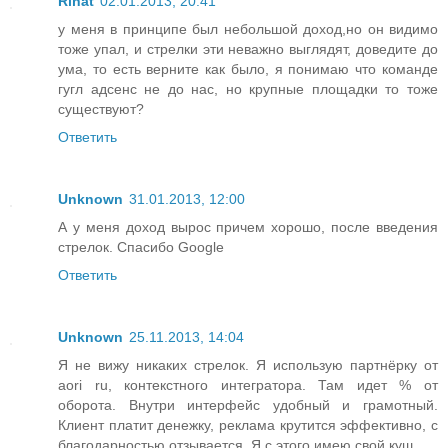
Rinat
02.01.2013, 20:41
у меня в принципе был небольшой доход,но он видимо
тоже упал, и стрелки эти неважно выглядят, доведите до
ума, то есть верните как было, я понимаю что команде
гугл адсенс не до нас, но крупные площадки то тоже
существуют?
Ответить
Unknown
31.01.2013, 12:00
А у меня доход вырос причем хорошо, после введения
стрелок. Спасибо Google
Ответить
Unknown
25.11.2013, 14:04
Я не вижу никаких стрелок. Я использую партнёрку от
aori ru, контекстного интегратора. Там идет % от
оборота. Внутри интерфейс удобный и грамотный.
Клиент платит денежку, реклама крутится эффективно, с
благодарностью отзывается. Я с этого имею свой куш.