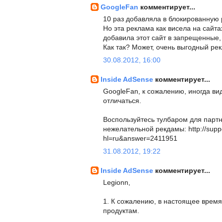
GoogleFan
комментирует...
10 раз добавляла в блокированную р
Но эта реклама как висела на сайтах
добавила этот сайт в запрещенные, 
Как так? Может, очень выгодный ре
30.08.2012, 16:00
Inside AdSense
комментирует...
GoogleFan, к сожалению, иногда в
отличаться.
Воспользуйтесь тулбаром для партн
нежелательной рекдамы: http://supp
hl=ru&answer=2411951
31.08.2012, 19:22
Inside AdSense
комментирует...
Legionn,
1. К сожалению, в настоящее время
продуктам.