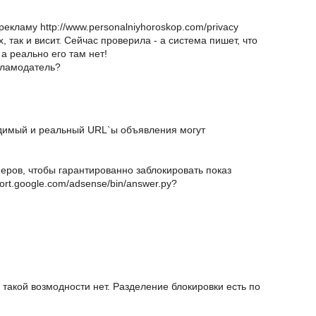
екламу http://www.personalniyhoroskop.com/privacy
, так и висит. Сейчас проверила - а система пишет, что
а реально его там нет!
кламодатель?
идимый и реальный URL`ы объявления могут
еров, чтобы гарантированно заблокировать показ
ort.google.com/adsense/bin/answer.py?
 такой возмодности нет. Разделение блокировки есть по