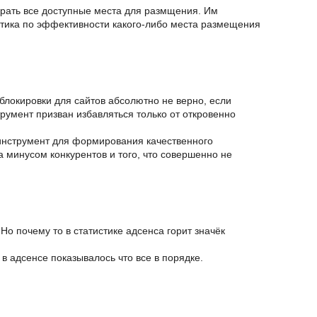
брать все доступные места для размщения. Им
стика по эффективности какого-либо места размещения
 блокировки для сайтов абсолютно не верно, если
струмент призван избавляться только от откровенно
 инструмент для формирования качественного
а минусом конкурентов и того, что совершенно не
 Но почему то в статистике адсенса горит значёк
в адсенсе показывалось что все в порядке.