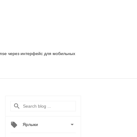
nse
через интерфейс для мобильных

Ярлыки