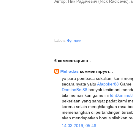
Автор: Ник Радичевич (Nick Radicevic),
Labels:
Функции
6 комментариев :
Meliodas
комментирует...
yo para pembaca sekalian, kami men
secara nyata yaitu
Afapoker88
Game ya
DominoBet88
banyak testimoni menda
bila memainkan game ini
IdnDomino8
pekerjaan yang sangat padat kami 
karena selain menghilangkan rasa bo
memenangkan di pertandingan terseb
akan mendapatkan bonus silahkan re
14.03.2019, 05:46