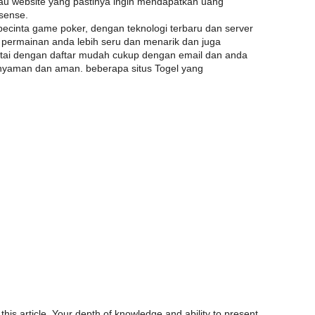
au website yang pastinya ingin mendapatkan uang
sense.
pecinta game poker, dengan teknologi terbaru dan server
permainan anda lebih seru dan menarik dan juga
tai dengan daftar mudah cukup dengan email dan anda
nyaman dan aman. beberapa situs Togel yang
.
this article. Your depth of knowledge and ability to present