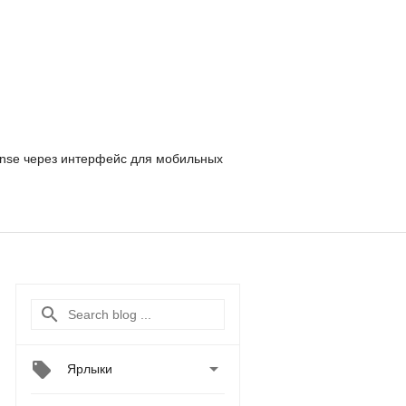
nse
через интерфейс для мобильных

Ярлыки