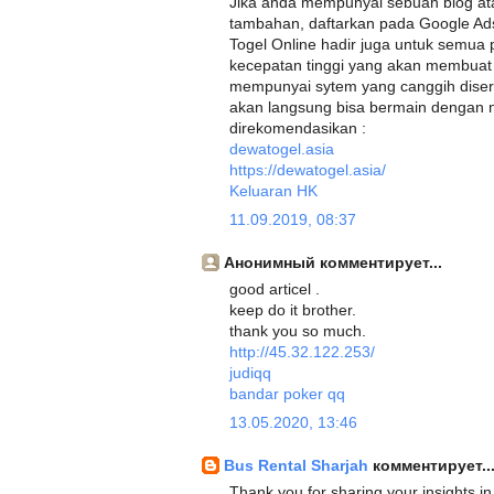
Jika anda mempunyai sebuah blog at
tambahan, daftarkan pada Google Ad
Togel Online hadir juga untuk semua 
kecepatan tinggi yang akan membuat 
mempunyai sytem yang canggih diser
akan langsung bisa bermain dengan 
direkomendasikan :
dewatogel.asia
https://dewatogel.asia/
Keluaran HK
11.09.2019, 08:37
Анонимный комментирует...
good articel .
keep do it brother.
thank you so much.
http://45.32.122.253/
judiqq
bandar poker qq
13.05.2020, 13:46
Bus Rental Sharjah
комментирует..
Thank you for sharing your insights in 