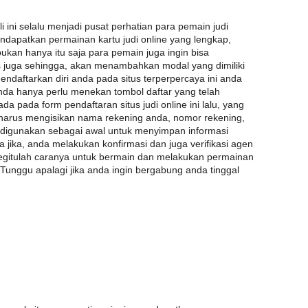
i ini selalu menjadi pusat perhatian para pemain judi
endapatkan permainan kartu judi online yang lengkap,
kan hanya itu saja para pemain juga ingin bisa
juga sehingga, akan menambahkan modal yang dimiliki
daftarkan diri anda pada situs terperpercaya ini anda
nda hanya perlu menekan tombol daftar yang telah
da pada form pendaftaran situs judi online ini lalu, yang
 harus mengisikan nama rekening anda, nomor rekening,
 digunakan sebagai awal untuk menyimpan informasi
jika, anda melakukan konfirmasi dan juga verifikasi agen
egitulah caranya untuk bermain dan melakukan permainan
 Tunggu apalagi jika anda ingin bergabung anda tinggal