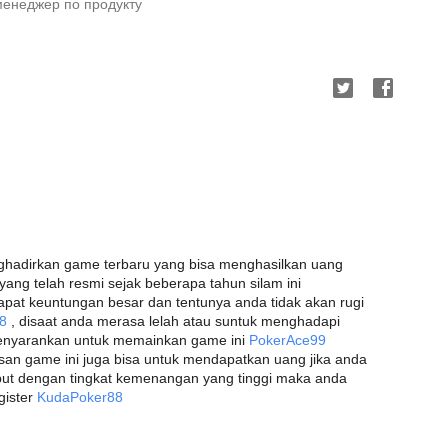
 менеджер по продукту
ghadirkan game terbaru yang bisa menghasilkan uang
ng telah resmi sejak beberapa tahun silam ini
pat keuntungan besar dan tentunya anda tidak akan rugi
8
, disaat anda merasa lelah atau suntuk menghadapi
menyarankan untuk memainkan game ini
PokerAce99
san game ini juga bisa untuk mendapatkan uang jika anda
ut dengan tingkat kemenangan yang tinggi maka anda
gister
KudaPoker88