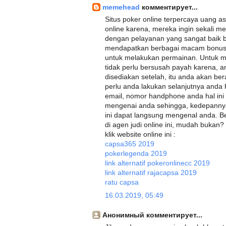
memehead
комментирует...
Situs poker online terpercaya uang asl
online karena, mereka ingin sekali m
dengan pelayanan yang sangat baik bu
mendapatkan berbagai macam bonus 
untuk melakukan permainan. Untuk men
tidak perlu bersusah payah karena, a
disediakan setelah, itu anda akan bera
perlu anda lakukan selanjutnya anda
email, nomor handphone anda hal ini
mengenai anda sehingga, kedepannya 
ini dapat langsung mengenal anda. B
di agen judi online ini, mudah bukan?
klik website online ini :
capsa365 2019
pokerlegenda 2019
link alternatif pokeronlinecc 2019
link alternatif rajacapsa 2019
ratu capsa
16.03.2019, 05:49
Анонимный комментирует...