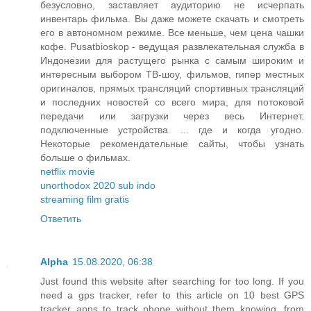
безусловно, заставляет аудиторию не исчерпать
инвентарь фильма. Вы даже можете скачать и смотреть
его в автономном режиме. Все меньше, чем цена чашки
кофе. Pusatbioskop - ведущая развлекательная служба в
Индонезии для растущего рынка с самым широким и
интересным выбором ТВ-шоу, фильмов, гипер местных
оригиналов, прямых трансляций спортивных трансляций
и последних новостей со всего мира, для потоковой
передачи или загрузки через весь Интернет.
подключенные устройства. ... где и когда угодно.
Некоторые рекомендательные сайты, чтобы узнать
больше о фильмах.
netflix movie
unorthodox 2020 sub indo
streaming film gratis
Ответить
Alpha
15.08.2020, 06:38
Just found this website after searching for too long. If you
need a gps tracker, refer to this article on 10 best GPS
tracker apps to track phone without them knowing, from