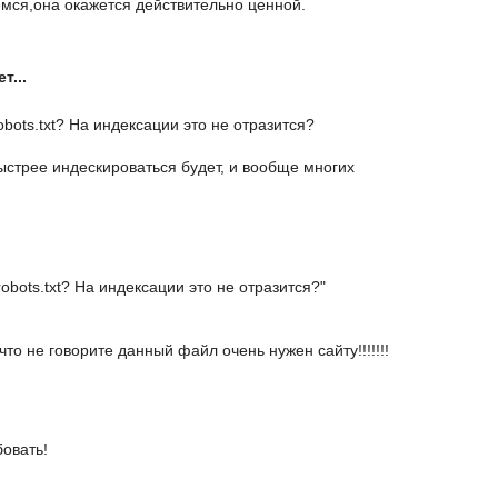
ся,она окажется действительно ценной.
т...
bots.txt? На индексации это не отразится?
ыстрее индескироваться будет, и вообще многих
bots.txt? На индексации это не отразится?"
что не говорите данный файл очень нужен сайту!!!!!!!
овать!