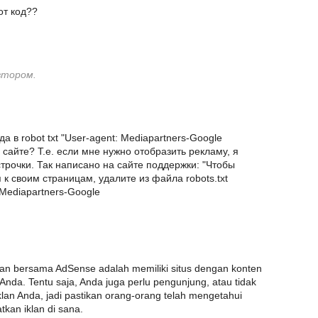
от код??
втором.
 в robot txt "User-agent: Mediapartners-Google
 сайте? Т.е. если мне нужно отобразить рекламу, я
строчки. Так написано на сайте поддержки: "Чтобы
к своим страницам, удалите из файла robots.txt
Mediapartners-Google
san bersama AdSense adalah memiliki situs dengan konten
a. Tentu saja, Anda juga perlu pengunjung, atau tidak
lan Anda, jadi pastikan orang-orang telah mengetahui
kan iklan di sana.