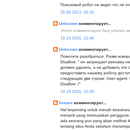
Поисковый робот не видит что ли эт
25.05.2013, 06:33
Unknown
комментирует...
Этот комментарий был удален а
18.10.2015, 15:48
Unknown
комментирует...
Помогите разобраться. Разве команда
Disallow: " не запрещает рекламу на
должен удалить, а не добавить эти 
предоставить нашему роботу доступ 
следующие две строки: User-agent: 
Disallow: /"
18.10.2015, 15:50
livesex
комментирует...
Hal terpenting untuk meraih kesukse
menarik yang memuaskan pengguna And
ada seorang pun yang akan melihat ik
tentang situs Anda sebelum menempat