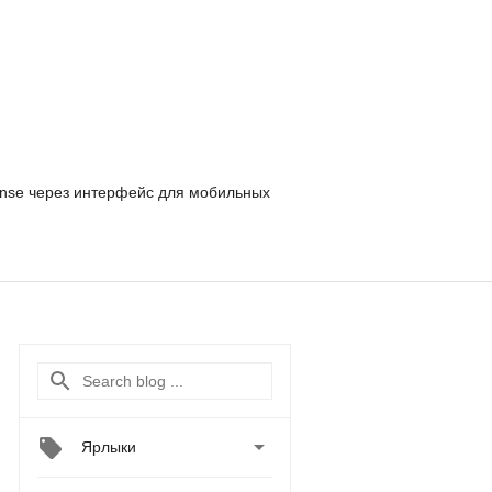
nse
через интерфейс для мобильных

Ярлыки