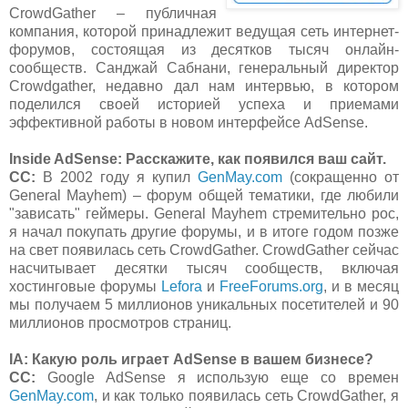
CrowdGather – публичная
компания, которой принадлежит ведущая сеть интернет-
форумов, состоящая из десятков тысяч онлайн-
сообществ. Санджай Сабнани, генеральный директор
Crowdgather, недавно дал нам интервью, в котором
поделился своей историей успеха и приемами
эффективной работы в новом интерфейсе AdSense.
Inside AdSense: Расскажите, как появился ваш сайт.
СС:
В 2002 году я купил
GenMay.com
(сокращенно от
General Mayhem) – форум общей тематики, где любили
"зависать" геймеры. General Mayhem стремительно рос,
я начал покупать другие форумы, и в итоге годом позже
на свет появилась сеть CrowdGather. CrowdGather сейчас
насчитывает десятки тысяч сообществ, включая
хостинговые форумы
Lefora
и
FreeForums.org
, и в месяц
мы получаем 5 миллионов уникальных посетителей и 90
миллионов просмотров страниц.
IA: Какую роль играет AdSense в вашем бизнесе?
СС:
Google AdSense я использую еще со времен
GenMay.com
, и как только появилась сеть CrowdGather, я