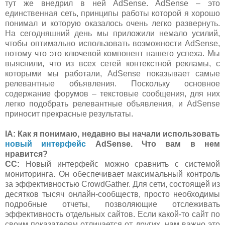
тут же внедрил в ней AdSense. AdSense – это
единственная сеть, принципы работы которой я хорошо
понимал и которую оказалось очень легко развернуть.
На сегодняшний день мы приложили немало усилий,
чтобы оптимально использовать возможности AdSense,
потому что это ключевой компонент нашего успеха. Мы
выяснили, что из всех сетей контекстной рекламы, с
которыми мы работали, AdSense показывает самые
релевантные объявления. Поскольку основное
содержание форумов – текстовые сообщения, для них
легко подобрать релевантные объявления, и AdSense
приносит прекрасные результаты.
IA:
Как я понимаю, недавно вы начали использовать
новый интерфейс
AdSense. Что вам в нем
нравится?
СС:
Новый интерфейс можно сравнить с системой
мониторинга. Он обеспечивает максимальный контроль
за эффективностью CrowdGather. Для сети, состоящей из
десятков тысяч онлайн-сообществ, просто необходимы
подробные отчеты, позволяющие отслеживать
эффективность отдельных сайтов. Если какой-то сайт по
своим показателям отличается от других, нам важно это