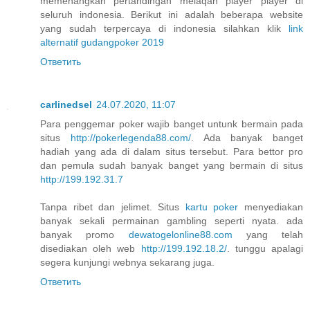
memenangkan pertandingan melaqan player player di
seluruh indonesia. Berikut ini adalah beberapa website
yang sudah terpercaya di indonesia silahkan klik
link
alternatif gudangpoker 2019
Ответить
carlinedsel
24.07.2020, 11:07
Para penggemar poker wajib banget untunk bermain pada
situs
http://pokerlegenda88.com/
. Ada banyak banget
hadiah yang ada di dalam situs tersebut. Para bettor pro
dan pemula sudah banyak banget yang bermain di situs
http://199.192.31.7
Tanpa ribet dan jelimet. Situs
kartu poker
menyediakan
banyak sekali permainan gambling seperti nyata. ada
banyak promo
dewatogelonline88.com
yang telah
disediakan oleh web
http://199.192.18.2/
. tunggu apalagi
segera kunjungi webnya sekarang juga.
Ответить