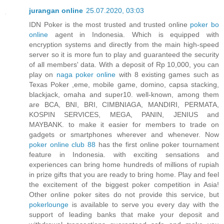
jurangan online
25.07.2020, 03:03
IDN Poker is the most trusted and trusted online
poker bo
online
agent in Indonesia. Which is equipped with
encryption systems and directly from the main high-speed
server so it is more fun to play and guaranteed the security
of all members' data. With a deposit of Rp 10,000, you can
play on
naga poker online
with 8 existing games such as
Texas Poker ,eme, mobile game, domino, capsa stacking,
blackjack, omaha and super10. well-known, among them
are BCA, BNI, BRI, CIMBNIAGA, MANDIRI, PERMATA,
KOSPIN SERVICES, MEGA, PANIN, JENIUS and
MAYBANK. to make it easier for members to trade on
gadgets or smartphones wherever and whenever. Now
poker online club 88
has the first online poker tournament
feature in Indonesia. with exciting sensations and
experiences can bring home hundreds of millions of rupiah
in prize gifts that you are ready to bring home. Play and feel
the excitement of the biggest poker competition in Asia!
Other online poker sites do not provide this service, but
pokerlounge
is available to serve you every day with the
support of leading banks that make your deposit and