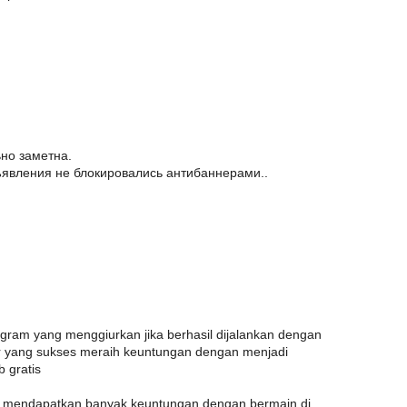
ьно заметна.
ъявления не блокировались антибаннерами..
am yang menggiurkan jika berhasil dijalankan dengan
 yang sukses meraih keuntungan dengan menjadi
 gratis
a mendapatkan banyak keuntungan dengan bermain di