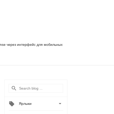
nse
через интерфейс для мобильных

Ярлыки