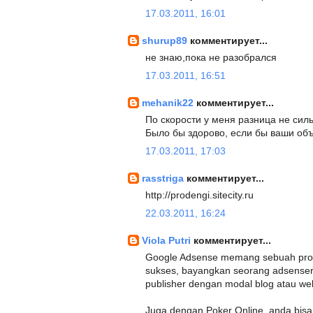
17.03.2011, 16:01
shurup89
комментирует...
не знаю,пока не разобрался
17.03.2011, 16:51
mehanik22
комментирует...
По скорости у меня разница не сил
Было бы здорово, если бы ваши об
17.03.2011, 17:03
rasstriga
комментирует...
http://prodengi.sitecity.ru
22.03.2011, 16:24
Viola Putri
комментирует...
Google Adsense memang sebuah progr
sukses, bayangkan seorang adsenser
publisher dengan modal blog atau web
Juga dengan Poker Online, anda bis