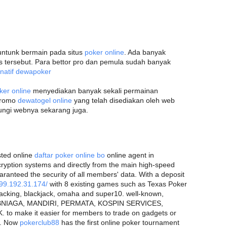
untunk bermain pada situs
poker online
. Ada banyak
s tersebut. Para bettor pro dan pemula sudah banyak
ernatif dewapoker
ker online
menyediakan banyak sekali permainan
 promo
dewatogel online
yang telah disediakan oleh web
jungi webnya sekarang juga.
sted online
daftar poker online bo
online agent in
cryption systems and directly from the main high-speed
uaranteed the security of all members' data. With a deposit
199.192.31.174/
with 8 existing games such as Texas Poker
acking, blackjack, omaha and super10. well-known,
MBNIAGA, MANDIRI, PERMATA, KOSPIN SERVICES,
o make it easier for members to trade on gadgets or
r. Now
pokerclub88
has the first online poker tournament