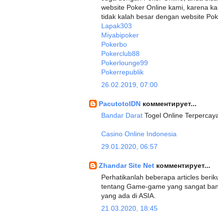
website Poker Online kami, karena 
tidak kalah besar dengan website Pok
Lapak303
Miyabipoker
Pokerbo
Pokerclub88
Pokerlounge99
Pokerrepublik
26.02.2019, 07:00
PacutotoIDN
комментирует...
Bandar Darat
Togel Online Terpercay
Casino Online Indonesia
29.01.2020, 06:57
Zhandar Site Net
комментирует...
Perhatikanlah beberapa articles beriku
tentang Game-game yang sangat bany
yang ada di ASIA.
21.03.2020, 18:45