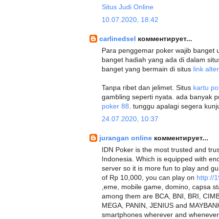
Situs Judi Online
10.07.2020, 18:42
carlinedsel
комментирует...
Para penggemar poker wajib banget 
banget hadiah yang ada di dalam situ
banget yang bermain di situs
link alt
Tanpa ribet dan jelimet. Situs
kartu po
gambling seperti nyata. ada banyak
poker 88
. tunggu apalagi segera kun
24.07.2020, 10:37
jurangan online
комментирует...
IDN Poker is the most trusted and tru
Indonesia. Which is equipped with en
server so it is more fun to play and g
of Rp 10,000, you can play on
http://
,eme, mobile game, domino, capsa st
among them are BCA, BNI, BRI, CI
MEGA, PANIN, JENIUS and MAYBANK. t
smartphones wherever and wheneve