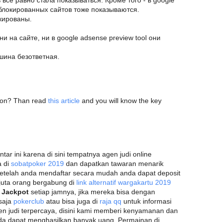
все равно стала показываться. Кроме того - в google
аблокированных сайтов тоже показываются.
окированы.
и на сайте, ни в google adsense preview tool они
шина безответная.
soon? Than read
this article
and you will know the key
ar ini karena di sini tempatnya agen judi online
a di
sobatpoker 2019
dan dapatkan tawaran menarik
etelah anda mendaftar secara mudah anda dapat deposit
-juta orang bergabung di
link alternatif wargakartu 2019
t
Jackpot
setiap jamnya, jika mereka bisa dengan
 saja
pokerclub
atau bisa juga di
raja qq
untuk informasi
agen judi terpercaya, disini kami memberi kenyamanan dan
a dapat menghasilkan banyak uang. Permainan di