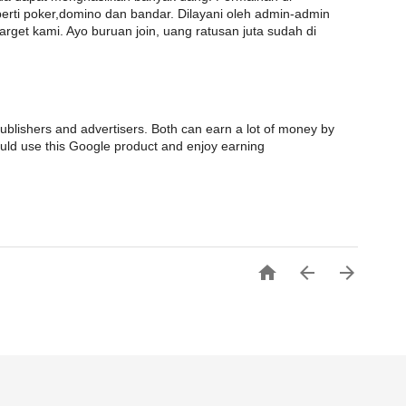
perti poker,domino dan bandar. Dilayani oleh admin-admin
rget kami. Ayo buruan join, uang ratusan juta sudah di
ublishers and advertisers. Both can earn a lot of money by
hould use this Google product and enjoy earning


