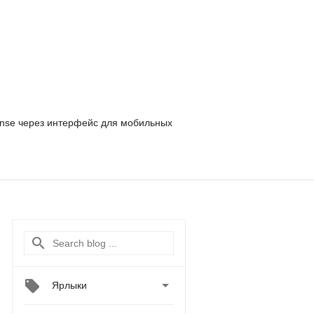
nse
через интерфейс для мобильных

Ярлыки