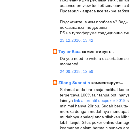
Последние дни реклама этих сайтов 
adsense preview tool объявления з
Проверил - адреса все так же забл
Подскажите, в чем проблема? Ведь н
показываться не должны
PS на гуглофоруме традиционно ти
23.12.2010, 13:42
Taylor Bara
комментирует...
Do you need to write a dissertation 
moments!
24.09.2018, 12:59
Zilong Supriatin
комментирует...
Selamat anda baru saja melihat koment
terpercaya 100% fair tanpa bot, hany
lainnya
link alternatif ubcpoker 2019
s
minimal hanya 20ribu. Sudah berjuta
mereka dengan mudahnya mendapa
mudahnya apalagi anda silahkan klik
lebih lanjut. Situs poker online dan 
keamanan dalam bermain supaya and