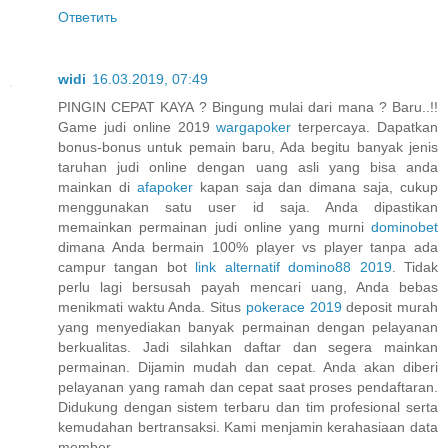
Ответить
widi
16.03.2019, 07:49
PINGIN CEPAT KAYA ? Bingung mulai dari mana ? Baru..!!
Game judi online 2019
wargapoker
terpercaya. Dapatkan
bonus-bonus untuk pemain baru, Ada begitu banyak jenis
taruhan judi online dengan uang asli yang bisa anda
mainkan di
afapoker
kapan saja dan dimana saja, cukup
menggunakan satu user id saja. Anda dipastikan
memainkan permainan judi online yang murni
dominobet
dimana Anda bermain 100% player vs player tanpa ada
campur tangan bot
link alternatif domino88 2019
. Tidak
perlu lagi bersusah payah mencari uang, Anda bebas
menikmati waktu Anda. Situs
pokerace 2019
deposit murah
yang menyediakan banyak permainan dengan pelayanan
berkualitas. Jadi silahkan daftar dan segera mainkan
permainan. Dijamin mudah dan cepat. Anda akan diberi
pelayanan yang ramah dan cepat saat proses pendaftaran.
Didukung dengan sistem terbaru dan tim profesional serta
kemudahan bertransaksi. Kami menjamin kerahasiaan data
member.