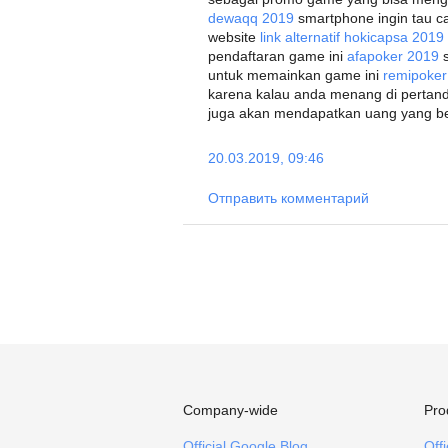
dewaqq 2019
smartphone ingin tau c
website
link alternatif hokicapsa 2019
pendaftaran game ini
afapoker 2019
s
untuk memainkan game ini
remipoker
karena kalau anda menang di pertand
juga akan mendapatkan uang yang berl
20.03.2019, 09:46
Отправить комментарий
Company-wide
Pro
Official Google Blog
Off