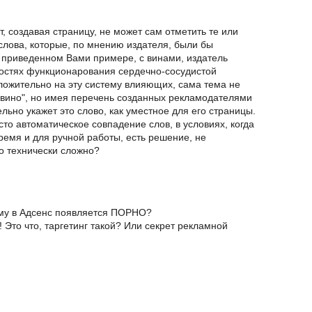
т, создавая страницу, не может сам отметить те или
лова, которые, по мнению издателя, были бы
 приведенном Вами примере, с винами, издатель
ностях функционарования сердечно-сосудистой
ложительно на эту систему влияющих, сама тема не
 "вино", но имея перечень созданных рекламодателями
льно укажет это слово, как уместное для его страницы.
то автоматическое совпадение слов, в условиях, когда
ремя и для ручной работы, есть решение, не
о технически сложно?
ему в Адсенс появляется ПОРНО?
Это что, таргетинг такой? Или секрет рекламной