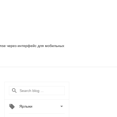
nse
через интерфейс для мобильных

Ярлыки