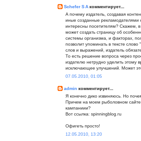
Schefer S A
комментирует...
А почему издатель, создавая контен
иные созданные рекламодателями с
интересны посетителям? Скажем, в
может создать страницу об особен
системы организма, и факторах, по
позволит упоминать в тексте слово
слов и выражений, издатель обязате
То есть решение вопроса через прос
издателю нетрудно уделить этому в
исключающее улучшений. Может эт
07.05.2010, 01:05
admin
комментирует...
Я конечно дико извиняюсь. Но поч
Причем на моем рыболовном сайте! 
кампаниии?
Вот ссылка: spinningblog.ru
Офигеть просто!
12.05.2010, 13:20