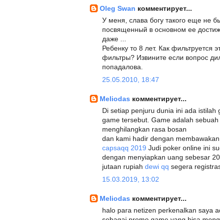
Oleg Swan
комментирует...
У меня, слава богу такого еще не был
посвященный в основном ее достиж
даже ...
Ребенку то 8 лет. Как фильтруется 
фильтры? Извините если вопрос диле
попадалова.
25.05.2010, 18:47
Meliodas
комментирует...
Di setiap penjuru dunia ini ada istila
game tersebut. Game adalah sebua
menghilangkan rasa bosan
dan kami hadir dengan membawakan g
capsaqq 2019
Judi poker online ini s
dengan menyiapkan uang sebesar 20
jutaan rupiah
dewi qq
segera registras
15.03.2019, 13:02
Meliodas
комментирует...
halo para netizen perkenalkan saya a
sebagai promo game yang bisa men