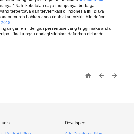
aranya? Nah, kebetulan saya mempunyai berbagai
yang terpercaya dan terverifikasi di indonesia ini. Biaya
angat murah bahkan anda tidak akan miskin bila daftar
 2019
ingan game ini dengan persentase yang tinggi maka anda
ipat. Jadi tunggu apalagi silahkan daftarkan diri anda



ducts
Developers
icial Android Blog
Ads Developer Blog