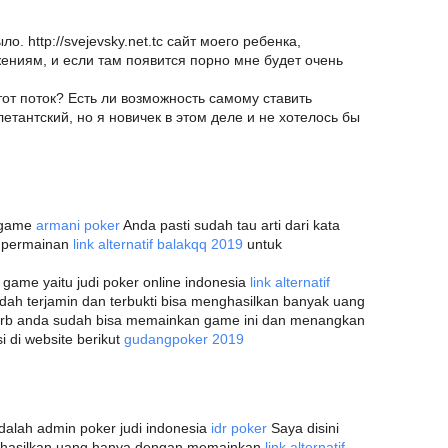
о. http://svejevsky.net.tc сайт моего ребенка,
ениям, и если там появится порно мне будет очень
этот поток? Есть ли возможность самому ставить
тантский, но я новичек в этом деле и не хотелось бы
h game
armani poker
Anda pasti sudah tau arti dari kata
h permainan
link alternatif balakqq 2019
untuk
ame yaitu judi poker online indonesia
link alternatif
udah terjamin dan terbukti bisa menghasilkan banyak uang
rb anda sudah bisa memainkan game ini dan menangkan
i di website berikut
gudangpoker 2019
dalah admin poker judi indonesia
idr poker
Saya disini
ghasilkan uang hanya dengan memainkan
link alternatif