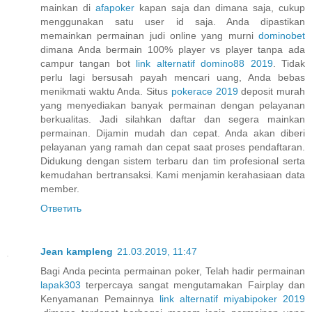
mainkan di
afapoker
kapan saja dan dimana saja, cukup
menggunakan satu user id saja. Anda dipastikan
memainkan permainan judi online yang murni
dominobet
dimana Anda bermain 100% player vs player tanpa ada
campur tangan bot
link alternatif domino88 2019
. Tidak
perlu lagi bersusah payah mencari uang, Anda bebas
menikmati waktu Anda. Situs
pokerace 2019
deposit murah
yang menyediakan banyak permainan dengan pelayanan
berkualitas. Jadi silahkan daftar dan segera mainkan
permainan. Dijamin mudah dan cepat. Anda akan diberi
pelayanan yang ramah dan cepat saat proses pendaftaran.
Didukung dengan sistem terbaru dan tim profesional serta
kemudahan bertransaksi. Kami menjamin kerahasiaan data
member.
Ответить
Jean kampleng
21.03.2019, 11:47
Bagi Anda pecinta permainan poker, Telah hadir permainan
lapak303
terpercaya sangat mengutamakan Fairplay dan
Kenyamanan Pemainnya
link alternatif miyabipoker 2019