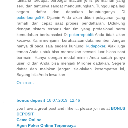
,dimana terdapat berbagai macam jenis permainan yang
seru dan tentunya sangat menguntungkan. Tunggu apa lagi
segera daftar dan dapatkan keuntunganya Di
pokerlounge99
. Dijamin Anda akan diberi pelayanan yang
ramah dan cepat saat proses pendaftaran. Didukung
dengan sistem terbaru dan tim yang profesional serta
kemudahan bertransaksi Di
pokerrepublik
Anda tidak akan
kecewa. Kami menjamin kerahasiaan data member. Jangan
hanya di baca saja segera kunjungi
kudapoker
. Ajak juga
teman Anda untuk bisa merasakan sensasi luar biasa saat
bermain. Hanya dengan modal minim Anda sudah punya
user id dan Anda bisa menjadi Milioner dadakan. Segera
daftar dan mainkan jangan sia-siakan kesempatan ini,
Sayang bila Anda lewatkan.
Ответить
bonus deposit
18.07.2019, 12:46
you have a great post and i like it.. please join us at
BONUS
DEPOSIT
Ceme Online
Agen Poker Online Terpercaya