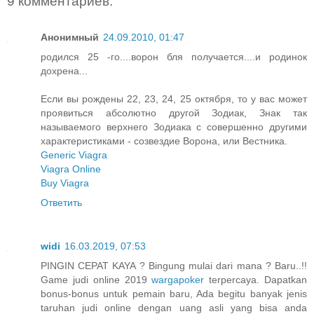
9 комментариев:
Анонимный
24.09.2010, 01:47
родился 25 -го....ворон бля получается....и родинок
дохрена...
Если вы рождены 22, 23, 24, 25 октября, то у вас может
проявиться абсолютно другой Зодиак, Знак так
называемого верхнего Зодиака с совершенно другими
характеристиками - созвездие Ворона, или Вестника.
Generic Viagra
Viagra Online
Buy Viagra
Ответить
widi
16.03.2019, 07:53
PINGIN CEPAT KAYA ? Bingung mulai dari mana ? Baru..!!
Game judi online 2019
wargapoker
terpercaya. Dapatkan
bonus-bonus untuk pemain baru, Ada begitu banyak jenis
taruhan judi online dengan uang asli yang bisa anda