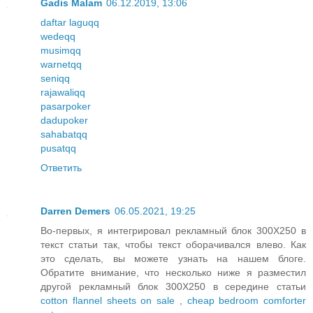
Gadis Malam
06.12.2019, 13:06
daftar laguqq
wedeqq
musimqq
warnetqq
seniqq
rajawaliqq
pasarpoker
dadupoker
sahabatqq
pusatqq
Ответить
Darren Demers
06.05.2021, 19:25
Во-первых, я интегрировал рекламный блок 300Х250 в
текст статьи так, чтобы текст оборачивался влево. Как
это сделать, вы можете узнать на нашем блоге.
Обратите внимание, что несколько ниже я разместил
другой рекламный блок 300Х250 в середине статьи
cotton flannel sheets on sale
,
cheap bedroom comforter