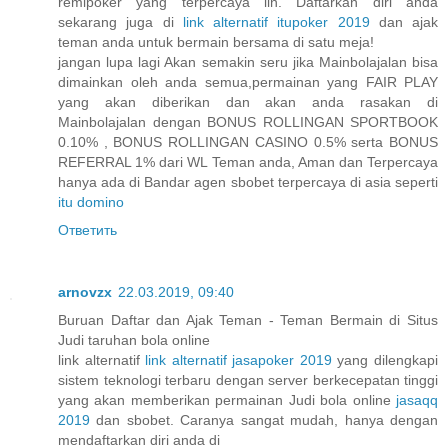
remipoker yang terpercaya iin. Daftarkan diri anda
sekarang juga di
link alternatif itupoker 2019
dan ajak
teman anda untuk bermain bersama di satu meja!
jangan lupa lagi Akan semakin seru jika Mainbolajalan bisa
dimainkan oleh anda semua,permainan yang FAIR PLAY
yang akan diberikan dan akan anda rasakan di
Mainbolajalan dengan BONUS ROLLINGAN SPORTBOOK
0.10% , BONUS ROLLINGAN CASINO 0.5% serta BONUS
REFERRAL 1% dari WL Teman anda, Aman dan Terpercaya
hanya ada di Bandar agen sbobet terpercaya di asia seperti
itu domino
Ответить
arnovzx
22.03.2019, 09:40
Buruan Daftar dan Ajak Teman - Teman Bermain di Situs
Judi taruhan bola online
link alternatif
link alternatif jasapoker 2019
yang dilengkapi
sistem teknologi terbaru dengan server berkecepatan tinggi
yang akan memberikan permainan Judi bola online
jasaqq
2019
dan sbobet. Caranya sangat mudah, hanya dengan
mendaftarkan diri anda di