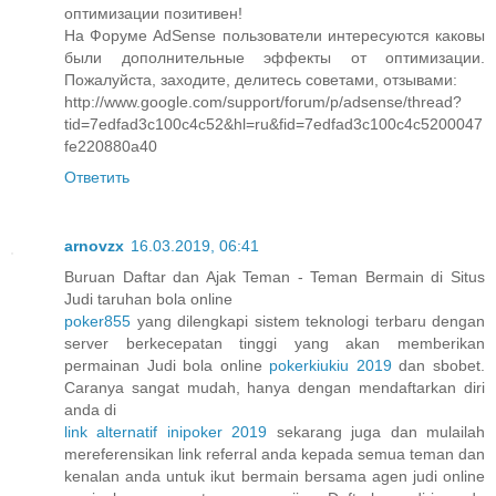
оптимизации позитивен!
На Форуме AdSense пользователи интересуются каковы
были дополнительные эффекты от оптимизации.
Пожалуйста, заходите, делитесь советами, отзывами:
http://www.google.com/support/forum/p/adsense/thread?
tid=7edfad3c100c4c52&hl=ru&fid=7edfad3c100c4c5200047
fe220880a40
Ответить
arnovzx
16.03.2019, 06:41
Buruan Daftar dan Ajak Teman - Teman Bermain di Situs
Judi taruhan bola online
poker855
yang dilengkapi sistem teknologi terbaru dengan
server berkecepatan tinggi yang akan memberikan
permainan Judi bola online
pokerkiukiu 2019
dan sbobet.
Caranya sangat mudah, hanya dengan mendaftarkan diri
anda di
link alternatif inipoker 2019
sekarang juga dan mulailah
mereferensikan link referral anda kepada semua teman dan
kenalan anda untuk ikut bermain bersama agen judi online