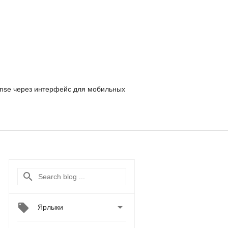
nse
через интерфейс для мобильных

Ярлыки