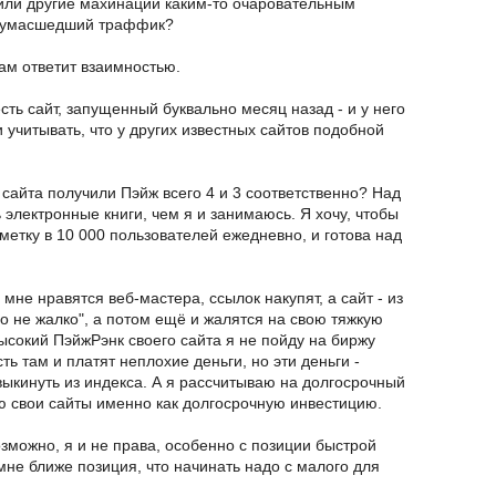
 или другие махинации каким-то очаровательным
 сумасшедший траффик?
ам ответит взаимностью.
есть сайт, запущенный буквально месяц назад - и у него
и учитывать, что у других известных сайтов подобной
х сайта получили Пэйж всего 4 и 3 соответственно? Над
электронные книги, чем я и занимаюсь. Я хочу, чтобы
метку в 10 000 пользователей ежедневно, и готова над
 мне нравятся веб-мастера, ссылок накупят, а сайт - из
но не жалко", а потом ещё и жалятся на свою тяжкую
высокий ПэйжРэнк своего сайта я не пойду на биржу
ть там и платят неплохие деньги, но эти деньги -
выкинуть из индекса. А я рассчитываю на долгосрочный
ю свои сайты именно как долгосрочную инвестицию.
можно, я и не права, особенно с позиции быстрой
 мне ближе позиция, что начинать надо с малого для