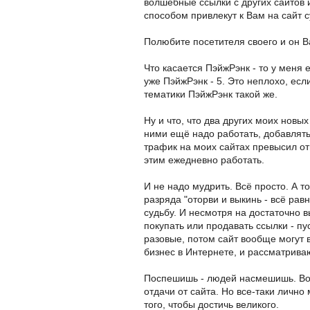
волшебные ссылки с других сайтов
способом привлекут к Вам на сайт
Полюбите посетителя своего и он В
Что касается ПэйжРэнк - то у меня 
уже ПэйжРэнк - 5. Это неплохо, есл
тематики ПэйжРэнк такой же.
Ну и что, что два других моих новы
ними ещё надо работать, добавлять 
трафик на моих сайтах превысил от
этим ежедневно работать.
И не надо мудрить. Всё просто. А то
разряда "оторви и выкинь - всё рав
судьбу. И несмотря на достаточно 
покупать или продавать ссылки - пус
разовые, потом сайт вообще могут 
бизнес в Интернете, и рассматрива
Поспешишь - людей насмешишь. Воз
отдачи от сайта. Но все-таки лично
того, чтобы достичь великого.